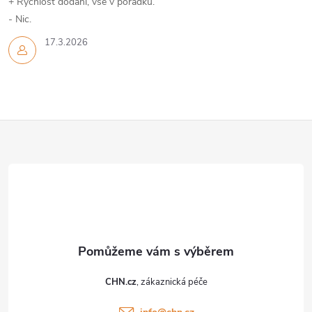
+ Rychlost dodání, vše v pořádku.
- Nic.
17.3.2026
Z
á
p
a
t
CHN.cz
í