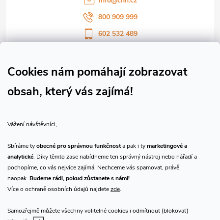
info
@
chn.cz
800 909 999
602 532 489
Sledujte nás na Facebooku
Sledujte náš vlog CHN_CZ
Cookies nám pomáhají zobrazovat
obsah, který vás zajímá!
Vše o nákupu
Vážení návštěvníci,
O nás
Sbíráme ty
obecné pro správnou funkčnost
a pak i ty
marketingové a
analytické
. Díky těmto zase nabídneme ten správný nástroj nebo nářadí a
Přijímáme online platby
pochopíme, co vás nejvíce zajímá. Nechceme vás spamovat, právě
naopak.
Budeme rádi, pokud zůstanete s námi!
Více o ochraně osobních údajů najdete
zde
.
Samozřejmě můžete všechny volitelné cookies i odmítnout (blokovat)