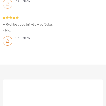
23.3.2026
+ Rychlost dodání, vše v pořádku.
- Nic.
17.3.2026
Z
á
p
a