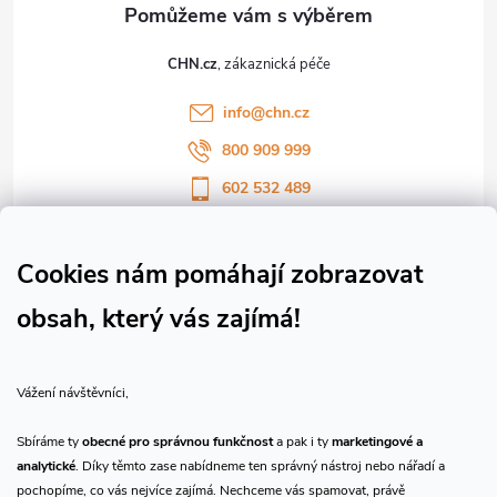
t
CHN.cz
í
info
@
chn.cz
800 909 999
602 532 489
Sledujte nás na Facebooku
Sledujte náš vlog CHN_CZ
Cookies nám pomáhají zobrazovat
obsah, který vás zajímá!
Vše o nákupu
Vážení návštěvníci,
O nás
Sbíráme ty
obecné pro správnou funkčnost
a pak i ty
marketingové a
analytické
. Díky těmto zase nabídneme ten správný nástroj nebo nářadí a
Přijímáme online platby
pochopíme, co vás nejvíce zajímá. Nechceme vás spamovat, právě