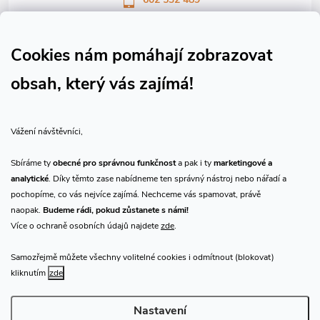
Sledujte nás na Facebooku
Sledujte náš vlog CHN_CZ
Cookies nám pomáhají zobrazovat
obsah, který vás zajímá!
Vše o nákupu
Vážení návštěvníci,
O nás
Sbíráme ty
obecné pro správnou funkčnost
a pak i ty
marketingové a
analytické
. Díky těmto zase nabídneme ten správný nástroj nebo nářadí a
Přijímáme online platby
pochopíme, co vás nejvíce zajímá. Nechceme vás spamovat, právě
naopak.
Budeme rádi, pokud zůstanete s námi!
Více o ochraně osobních údajů najdete
zde
.
Samozřejmě můžete všechny volitelné cookies i odmítnout (blokovat)
Prodejna Praha
kliknutím
zde
Nastavení