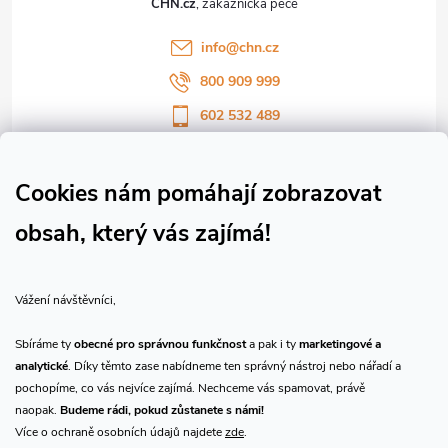
CHN.cz
í
info
@
chn.cz
800 909 999
602 532 489
Sledujte nás na Facebooku
Sledujte náš vlog CHN_CZ
Cookies nám pomáhají zobrazovat
obsah, který vás zajímá!
Vše o nákupu
Vážení návštěvníci,
O nás
Sbíráme ty
obecné pro správnou funkčnost
a pak i ty
marketingové a
analytické
. Díky těmto zase nabídneme ten správný nástroj nebo nářadí a
Přijímáme online platby
pochopíme, co vás nejvíce zajímá. Nechceme vás spamovat, právě
naopak.
Budeme rádi, pokud zůstanete s námi!
Více o ochraně osobních údajů najdete
zde
.