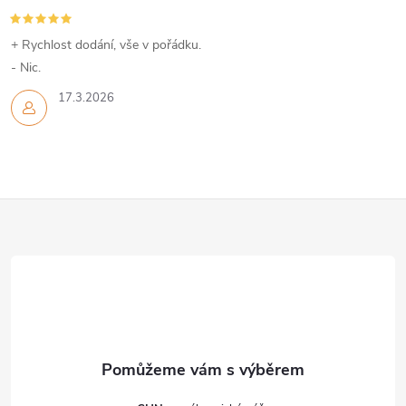
+ Rychlost dodání, vše v pořádku.
- Nic.
17.3.2026
Z
á
p
a
t