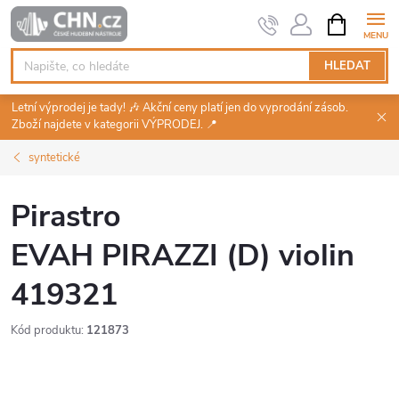
Přejít
NÁKUPNÍ
KOŠÍK
na
obsah
HLEDAT
Letní výprodej je tady! 🎶 Akční ceny platí jen do vyprodání zásob.
Zboží najdete v kategorii VÝPRODEJ. 📍
syntetické
Pirastro
EVAH PIRAZZI (D) violin
419321
Kód produktu:
121873