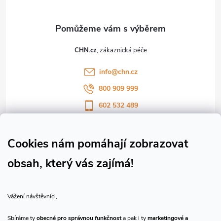
a
t
CHN.cz
í
info
@
chn.cz
800 909 999
602 532 489
Sledujte nás na Facebooku
Sledujte náš vlog CHN_CZ
Cookies nám pomáhají zobrazovat
obsah, který vás zajímá!
Vše o nákupu
Vážení návštěvníci,
O nás
Sbíráme ty
obecné pro správnou funkčnost
a pak i ty
marketingové a