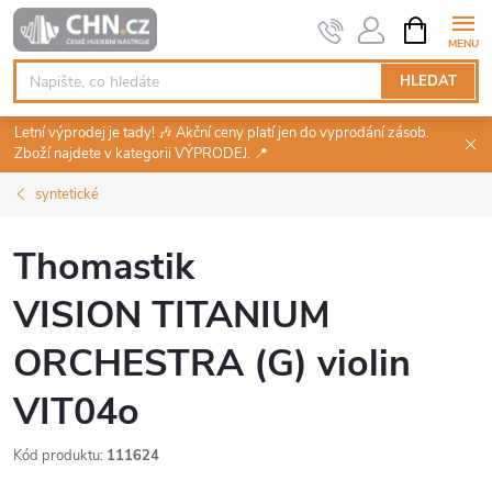
Přejít
NÁKUPNÍ
KOŠÍK
na
obsah
HLEDAT
Letní výprodej je tady! 🎶 Akční ceny platí jen do vyprodání zásob.
Zboží najdete v kategorii VÝPRODEJ. 📍
syntetické
Thomastik
VISION TITANIUM
ORCHESTRA (G) violin
VIT04o
Kód produktu:
111624