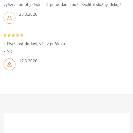
vyřízení od objednání, až po dodání zboží. Kvalitní služby, děkuji!
23.3.2026
+ Rychlost dodání, vše v pořádku.
- Nic.
17.3.2026
Z
á
p