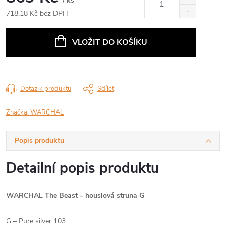
/ ks
718,18 Kč bez DPH
Měrná
cena:
VLOŽIT DO KOŠÍKU
Dotaz k produktu
Sdílet
Značka:
WARCHAL
Popis produktu
Detailní popis produktu
WARCHAL The Beast – houslová struna G
G – Pure silver 103