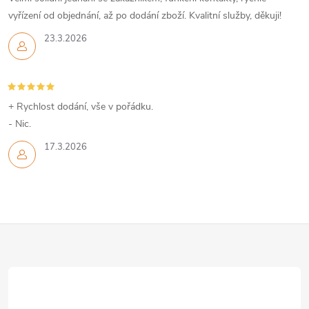
vyřízení od objednání, až po dodání zboží. Kvalitní služby, děkuji!
23.3.2026
+ Rychlost dodání, vše v pořádku.
- Nic.
17.3.2026
Z
á
p