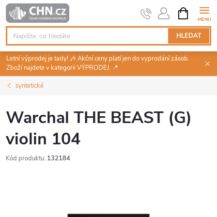
Přejít
NÁKUPNÍ
KOŠÍK
na
obsah
HLEDAT
Letní výprodej je tady! 🎶 Akční ceny platí jen do vyprodání zásob.
Zboží najdete v kategorii VÝPRODEJ. 📍
syntetické
Warchal THE BEAST (G)
violin 104
Kód produktu:
132184