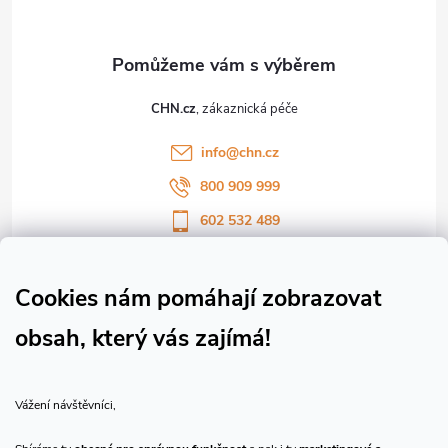
a
t
CHN.cz
í
info
@
chn.cz
800 909 999
602 532 489
Sledujte nás na Facebooku
Sledujte náš vlog CHN_CZ
Cookies nám pomáhají zobrazovat
obsah, který vás zajímá!
Vše o nákupu
Vážení návštěvníci,
O nás