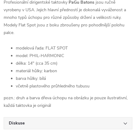
Profesionální dirigentské taktovky
PaGu Batons
jsou ručně
vyrobeny v USA. Jejich hlavní předností je dokonalá vyváženost a
mnoho typů úchopu pro různé způsoby držení a velikosti ruky.
Modely Flat Spot jsou z boku zbroušeny pro pohodlnější polohu
palce.
modelová řada: FLAT SPOT
model: PHIL-HARMONIC
délka: 14" (cca 35 cm)
materiál hůlky: karbon
barva hůlky: bílá
včetně plastového průhledného tubusu
pozn.: druh a barva dřeva úchopu na obrázku je pouze ilustrativní,
každá taktovka je originál
Diskuse