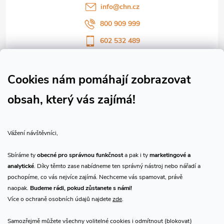
í
info
@
chn.cz
800 909 999
602 532 489
Sledujte nás na Facebooku
Sledujte náš vlog CHN_CZ
Cookies nám pomáhají zobrazovat
obsah, který vás zajímá!
Vše o nákupu
Vážení návštěvníci,
O nás
Sbíráme ty
obecné pro správnou funkčnost
a pak i ty
marketingové a
analytické
. Díky těmto zase nabídneme ten správný nástroj nebo nářadí a
Přijímáme online platby
pochopíme, co vás nejvíce zajímá. Nechceme vás spamovat, právě
naopak.
Budeme rádi, pokud zůstanete s námi!
Více o ochraně osobních údajů najdete
zde
.
Samozřejmě můžete všechny volitelné cookies i odmítnout (blokovat)