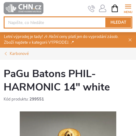
Přejít
NÁKUPNÍ
KOŠÍK
na
obsah
HLEDAT
Letní výprodej je tady! 🎶 Akční ceny platí jen do vyprodání zásob.
Zboží najdete v kategorii VÝPRODEJ. 📍
Karbonové
PaGu Batons PHIL-
HARMONIC 14" white
Kód produktu:
299551