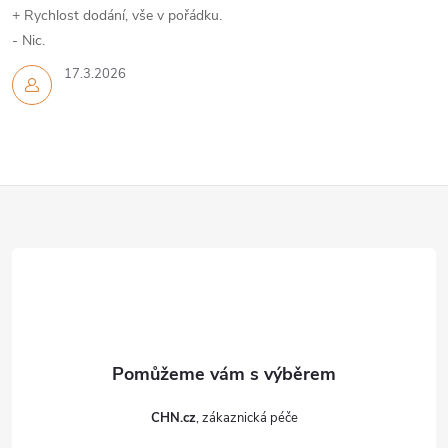
+ Rychlost dodání, vše v pořádku.
- Nic.
17.3.2026
Z
á
p
a
t
CHN.cz