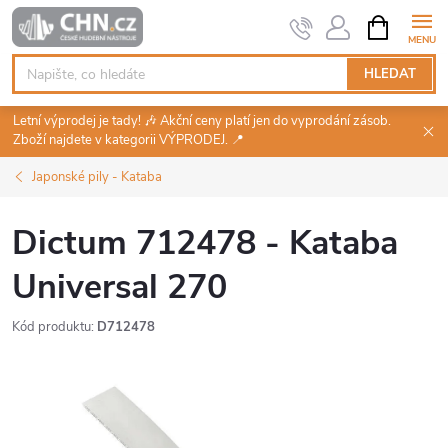
Přejít
NÁKUPNÍ
KOŠÍK
na
obsah
HLEDAT
Letní výprodej je tady! 🎶 Akční ceny platí jen do vyprodání zásob.
Zboží najdete v kategorii VÝPRODEJ. 📍
Japonské pily - Kataba
Dictum 712478 - Kataba
Universal 270
Kód produktu:
D712478