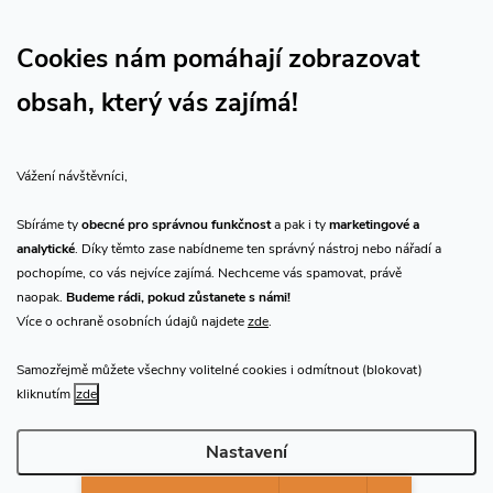
Sledujte nás na Facebooku
Sledujte náš vlog CHN_CZ
Cookies nám pomáhají zobrazovat
obsah, který vás zajímá!
Vše o nákupu
Vážení návštěvníci,
O nás
Sbíráme ty
obecné pro správnou funkčnost
a pak i ty
marketingové a
analytické
. Díky těmto zase nabídneme ten správný nástroj nebo nářadí a
Přijímáme online platby
pochopíme, co vás nejvíce zajímá. Nechceme vás spamovat, právě
naopak.
Budeme rádi, pokud zůstanete s námi!
Více o ochraně osobních údajů najdete
zde
.
Samozřejmě můžete všechny volitelné cookies i odmítnout (blokovat)
Prodejna Praha
kliknutím
zde
Nastavení
Copyright 2026
CHN.cz
. Všechna práva vyhrazena.
Upravit nastavení