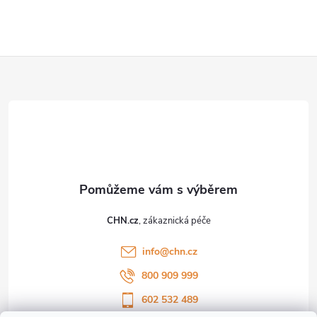
Z
á
p
a
t
CHN.cz
í
info
@
chn.cz
800 909 999
602 532 489