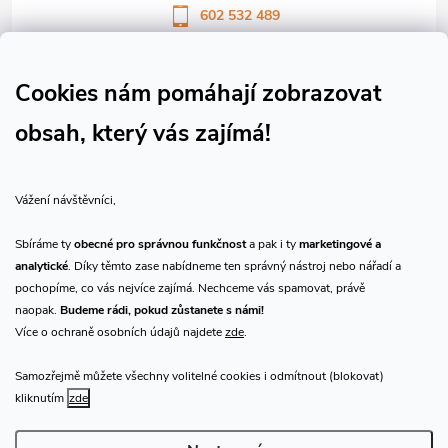
602 532 489
Sledujte nás na Facebooku
Sledujte náš vlog CHN_CZ
Cookies nám pomáhají zobrazovat
obsah, který vás zajímá!
Vše o nákupu
Vážení návštěvníci,
O nás
Sbíráme ty
obecné pro správnou funkčnost
a pak i ty
marketingové a
analytické
. Díky těmto zase nabídneme ten správný nástroj nebo nářadí a
Přijímáme online platby
pochopíme, co vás nejvíce zajímá. Nechceme vás spamovat, právě
naopak.
Budeme rádi, pokud zůstanete s námi!
Více o ochraně osobních údajů najdete
zde
.
Samozřejmě můžete všechny volitelné cookies i odmítnout (blokovat)
Prodejna Praha
kliknutím
zde