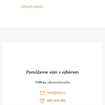
Zobrazit recenze
Z
á
p
a
t
CHN.cz
í
info
@
chn.cz
800 909 999