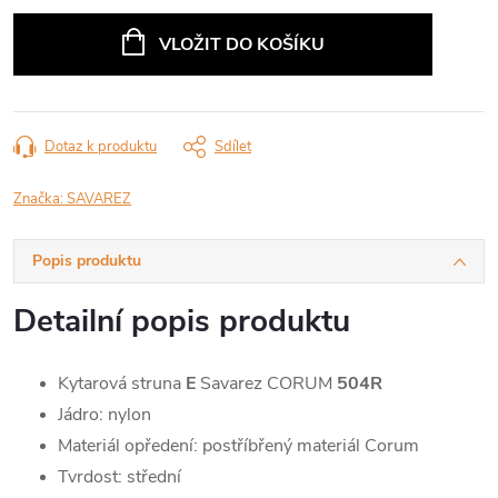
Měrná
cena:
VLOŽIT DO KOŠÍKU
Dotaz k produktu
Sdílet
Značka:
SAVAREZ
Popis produktu
Detailní popis produktu
Kytarová struna
E
Savarez CORUM
504R
Jádro: nylon
Materiál opředení: postříbřený materiál Corum
Tvrdost: střední