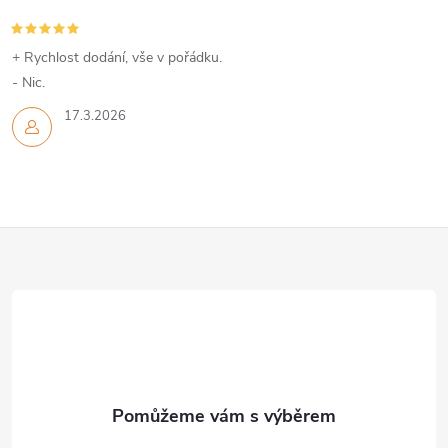
+ Rychlost dodání, vše v pořádku.
- Nic.
17.3.2026
Z
á
p
a