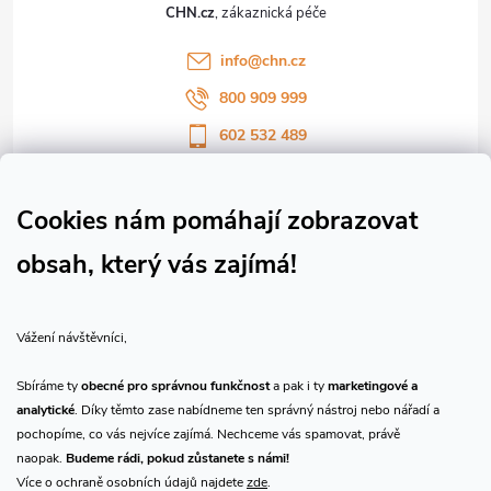
t
CHN.cz
í
info
@
chn.cz
800 909 999
602 532 489
Sledujte nás na Facebooku
Sledujte náš vlog CHN_CZ
Cookies nám pomáhají zobrazovat
obsah, který vás zajímá!
Vše o nákupu
Vážení návštěvníci,
O nás
Sbíráme ty
obecné pro správnou funkčnost
a pak i ty
marketingové a
analytické
. Díky těmto zase nabídneme ten správný nástroj nebo nářadí a
Přijímáme online platby
pochopíme, co vás nejvíce zajímá. Nechceme vás spamovat, právě
naopak.
Budeme rádi, pokud zůstanete s námi!
Více o ochraně osobních údajů najdete
zde
.