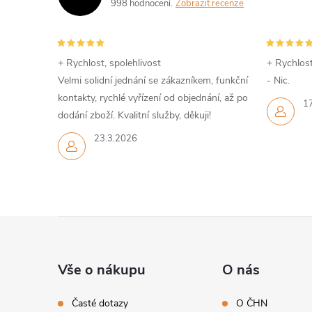
998 hodnocení
Zobrazit recenze
i
+ Rychlost, spolehlivost
+ Rychlost
Velmi solidní jednání se zákazníkem, funkční
- Nic.
kontakty, rychlé vyřízení od objednání, až po
1
dodání zboží. Kvalitní služby, děkuji!
23.3.2026
Z
á
Vše o nákupu
O nás
p
Časté dotazy
O ČHN