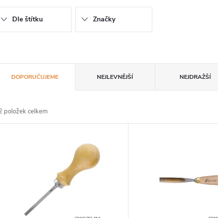
Dle štítku
Značky
Ř
DOPORUČUJEME
NEJLEVNĚJŠÍ
NEJDRAŽŠÍ
a
2
položek celkem
z
V
e
ý
n
p