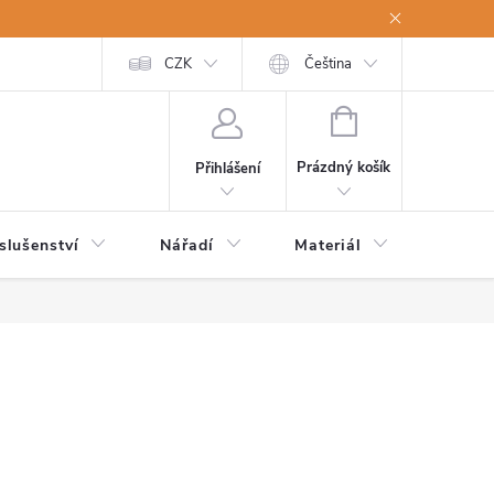
a osobní údaje
Odstoupení od kupní smlouvy
CZK
Čeština
NÁKUPNÍ
KOŠÍK
Prázdný košík
Přihlášení
slušenství
Nářadí
Materiál
Dětsk