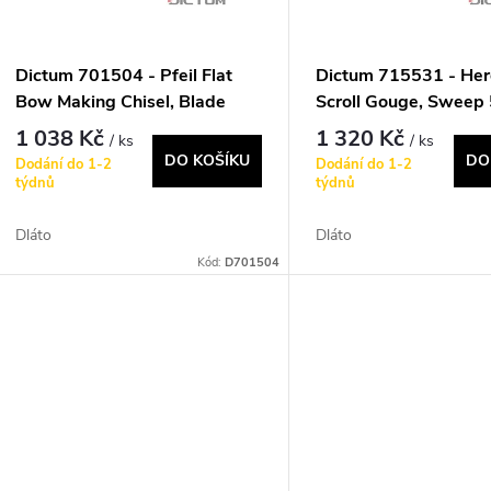
p
s
r
p
Dictum 701504 - Pfeil Flat
Dictum 715531 - He
o
Bow Making Chisel, Blade
Scroll Gouge, Sweep 
r
Width 5 mm
mm
1 038 Kč
1 320 Kč
/ ks
/ ks
d
DO KOŠÍKU
DO
Dodání do 1-2
Dodání do 1-2
o
týdnů
týdnů
u
d
Dláto
Dláto
k
Kód:
D701504
u
t
k
ů
t
ů