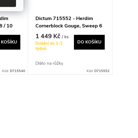
rdim
Dictum 715552 - Herdim
8 / 10
Cornerblock Gouge, Sweep 6
/ 26 mm
1 449 Kč
/ ks
 KOŠÍKU
DO KOŠÍKU
Dodání do 1-2
týdnů
Dláto na růžky
Kód:
D715540
Kód:
D715552