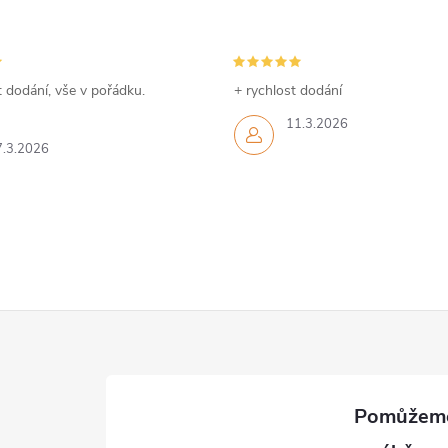
p
s
 dodání, vše v pořádku.
+ rychlost dodání
11.3.2026
u
7.3.2026