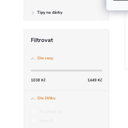
Tipy na dárky
Dle ceny
1038
Kč
1449
Kč
Dle štítku
l
Na skladě
0
Akce
0