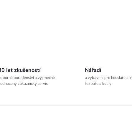
d
a
c
p
30 let zkušeností
Nářadí
v
dborné poradenství a výjimečně
a vybavení pro houslaře a k
odnocený zákaznický servis
řezbáře a kutily
k
y
v
ý