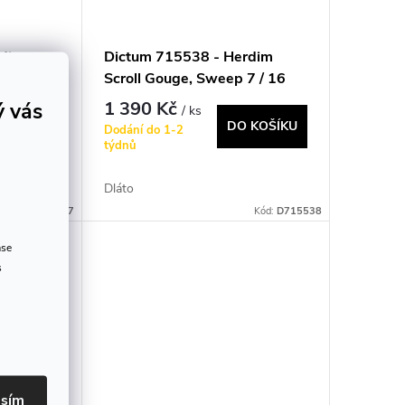
rdim
Dictum 715538 - Herdim
7 / 10
Scroll Gouge, Sweep 7 / 16
mm
ý vás
1 390 Kč
/ ks
 KOŠÍKU
DO KOŠÍKU
Dodání do 1-2
týdnů
Dláto
Kód:
D715537
Kód:
D715538
ase
s
asím