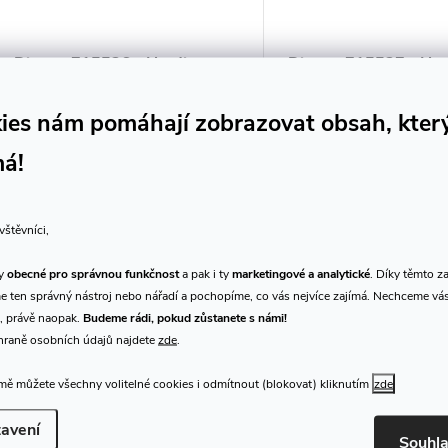
Dictum 715536 - Herdim
Dictum 715537 - He
Scroll Gouge, Sweep 7 / 5 mm
Scroll Gouge, Sweep 
mm
ies nám pomáhají zobrazovat obsah, kter
1 326 Kč
1 364 Kč
/ ks
/ ks
DO KOŠÍKU
DO
Dodání do 1-2
Dodání do 1-2
má!
týdnů
týdnů
Dláto
Dláto
vštěvníci,
Kód:
D715536
ty
obecné pro správnou funkčnost
a pak i ty
marketingové a analytické
. Díky těmto z
 ten správný nástroj nebo nářadí a pochopíme, co vás nejvíce zajímá. Nechceme vá
, právě naopak.
Budeme rádi, pokud zůstanete s námi!
hraně osobních údajů najdete
zde
.
ě můžete všechny volitelné cookies i odmítnout (blokovat) kliknutím
zde
avení
Souhl