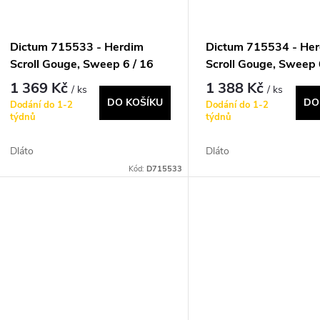
Dictum 715533 - Herdim
Dictum 715534 - He
Scroll Gouge, Sweep 6 / 16
Scroll Gouge, Sweep 
mm
mm
1 369 Kč
1 388 Kč
/ ks
/ ks
DO KOŠÍKU
DO
Dodání do 1-2
Dodání do 1-2
týdnů
týdnů
Dláto
Dláto
Kód:
D715533