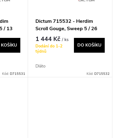
rdim
Dictum 715532 - Herdim
5 / 13
Scroll Gouge, Sweep 5 / 26
mm
1 444 Kč
/ ks
 KOŠÍKU
DO KOŠÍKU
Dodání do 1-2
týdnů
Dláto
Kód:
D715531
Kód:
D715532