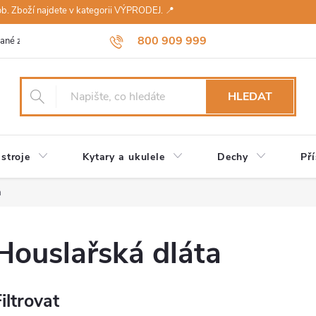
sob. Zboží najdete v kategorii VÝPRODEJ. 📍
800 909 999
ané značky
Návody a údržba
Reklamace
Obchodní podmínky 
HLEDAT
stroje
Kytary a ukulele
Dechy
Pří
a
Houslařská dláta
iltrovat