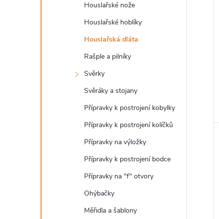
n
Houslařské nože
e
Houslařské hoblíky
Houslařská dláta
l
Rašple a pilníky
Svěrky
Svěráky a stojany
Přípravky k postrojení kobylky
Přípravky k postrojení kolíčků
Přípravky na výložky
Přípravky k postrojení bodce
Přípravky na "f" otvory
Ohýbačky
Měřidla a šablony