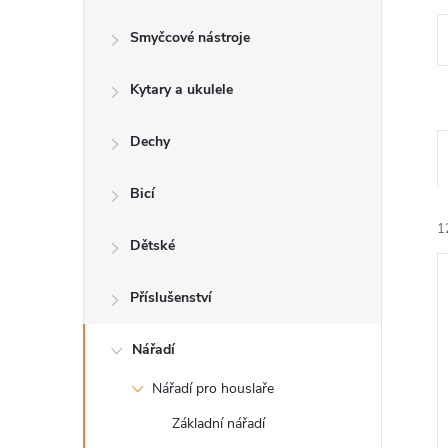
s
Smyčcové nástroje
t
Kytary a ukulele
r
a
Dechy
n
Bicí
1
n
Dětské
í
Příslušenství
p
Nářadí
í
Nářadí pro houslaře
a
i
Základní nářadí