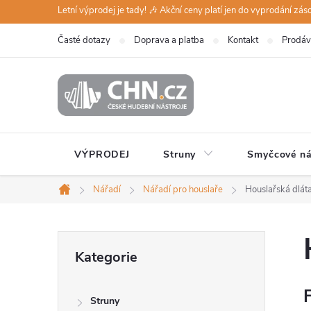
Přejít
Letní výprodej je tady! 🎶 Akční ceny platí jen do vyprodání zá
na
Časté dotazy
Doprava a platba
Kontakt
Prodáv
obsah
VÝPRODEJ
Struny
Smyčcové ná
Nářadí
Nářadí pro houslaře
Houslařská dlát
Domů
P
Přeskočit
Kategorie
kategorie
o
F
Struny