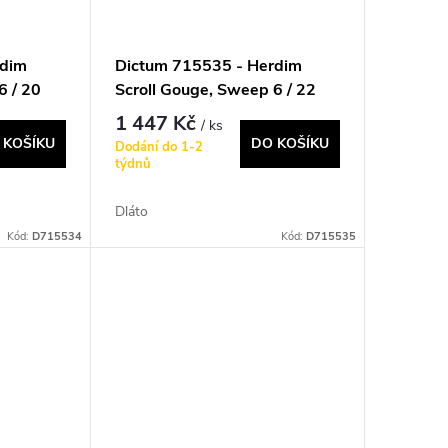
rdim
Dictum 715535 - Herdim
6 / 20
Scroll Gouge, Sweep 6 / 22
mm
1 447 Kč
/ ks
 KOŠÍKU
DO KOŠÍKU
Dodání do 1-2
týdnů
Dláto
Kód:
D715534
Kód:
D715535