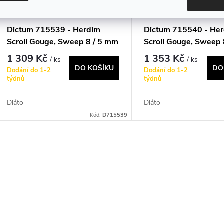
Dictum 715539 - Herdim
Dictum 715540 - He
Scroll Gouge, Sweep 8 / 5 mm
Scroll Gouge, Sweep 
mm
1 309 Kč
1 353 Kč
/ ks
/ ks
DO KOŠÍKU
DO
Dodání do 1-2
Dodání do 1-2
týdnů
týdnů
Dláto
Dláto
Kód:
D715539
O
v
á