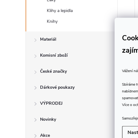
Klihy a lepidla
Knihy
Cook
Materiál
zají
Komisní zboží
Vážení ná
České značky
Sbíráme 
Dárkové poukazy
nabídneme
spamovat
VÝPRODEJ
Více o oc
Samozřejm
Novinky
Nast
Akce