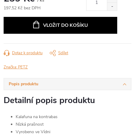
/ ks
197,52 Kč bez DPH
Měrná
cena:
VLOŽIT DO KOŠÍKU
Dotaz k produktu
Sdílet
Značka:
PETZ
Popis produktu
Detailní popis produktu
Kalafuna na kontrabas
Nízká prašnost
Vyrobeno ve Vídni