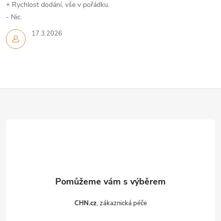
+ Rychlost dodání, vše v pořádku.
- Nic.
17.3.2026
Z
á
p
a
t
CHN.cz