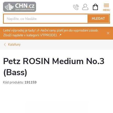
Přejít
NÁKUPNÍ
KOŠÍK
na
obsah
HLEDAT
Letní výprodej je tady! 🎶 Akční ceny platí jen do vyprodání zásob.
Zboží najdete v kategorii VÝPRODEJ. 📍
Kalafuny
Petz ROSIN Medium No.3
(Bass)
Kód produktu:
191159