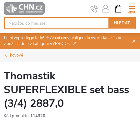
Přejít
NÁKUPNÍ
KOŠÍK
na
obsah
HLEDAT
Letní výprodej je tady! 🎶 Akční ceny platí jen do vyprodání zásob.
Zboží najdete v kategorii VÝPRODEJ. 📍
kovové
Thomastik
SUPERFLEXIBLE set bass
(3/4) 2887,0
Kód produktu:
114320