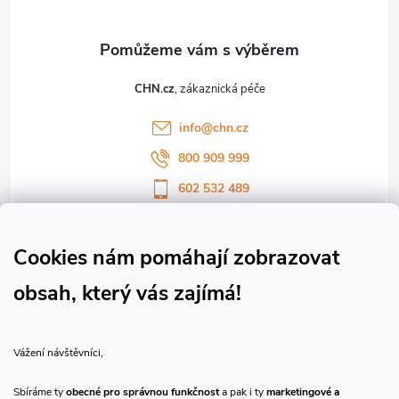
a
t
CHN.cz
í
info
@
chn.cz
800 909 999
602 532 489
Sledujte nás na Facebooku
Sledujte náš vlog CHN_CZ
Cookies nám pomáhají zobrazovat
obsah, který vás zajímá!
Vše o nákupu
Vážení návštěvníci,
O nás
Sbíráme ty
obecné pro správnou funkčnost
a pak i ty
marketingové a