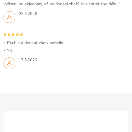
vyřízení od objednání, až po dodání zboží. Kvalitní služby, děkuji!
23.3.2026
+ Rychlost dodání, vše v pořádku.
- Nic.
17.3.2026
Z
á
p