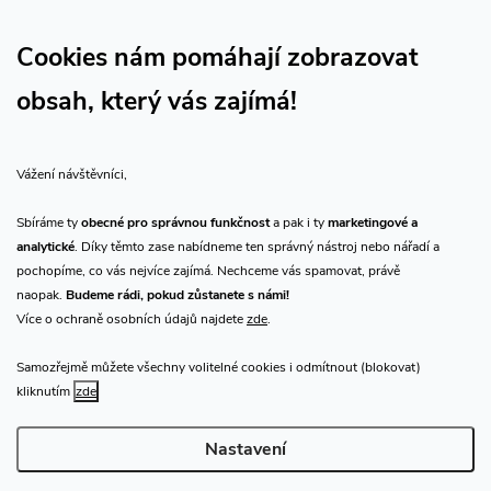
Sledujte nás na Facebooku
Sledujte náš vlog CHN_CZ
Cookies nám pomáhají zobrazovat
obsah, který vás zajímá!
Vše o nákupu
Vážení návštěvníci,
O nás
Sbíráme ty
obecné pro správnou funkčnost
a pak i ty
marketingové a
analytické
. Díky těmto zase nabídneme ten správný nástroj nebo nářadí a
Přijímáme online platby
pochopíme, co vás nejvíce zajímá. Nechceme vás spamovat, právě
naopak.
Budeme rádi, pokud zůstanete s námi!
Více o ochraně osobních údajů najdete
zde
.
Samozřejmě můžete všechny volitelné cookies i odmítnout (blokovat)
Prodejna Praha
kliknutím
zde
Nastavení
Copyright 2026
CHN.cz
. Všechna práva vyhrazena.
Upravit nastavení