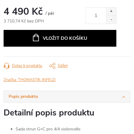
4 490 Kč
/ pár
3 710,74 Kč bez DPH
Měrná
cena:
VLOŽIT DO KOŠÍKU
Dotaz k produktu
Sdílet
Značka:
THOMASTIK-INFELD
Popis produktu
Detailní popis produktu
Sada strun G+C pro 4/4 violoncello