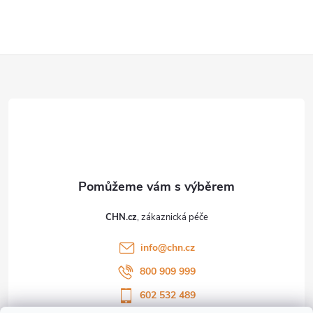
Z
á
p
a
t
CHN.cz
í
info
@
chn.cz
800 909 999
602 532 489