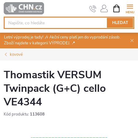
Přejít
NÁKUPNÍ
KOŠÍK
na
obsah
HLEDAT
Letní výprodej je tady! 🎶 Akční ceny platí jen do vyprodání zásob.
Zboží najdete v kategorii VÝPRODEJ. 📍
kovové
Thomastik VERSUM
Twinpack (G+C) cello
VE4344
Kód produktu:
113608