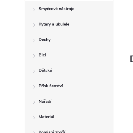
n
Smyčcové nástroje
e
Kytary a ukulele
l
Dechy
Bicí
Dětské
Příslušenství
Nářadí
Materiál
Komisní zboží