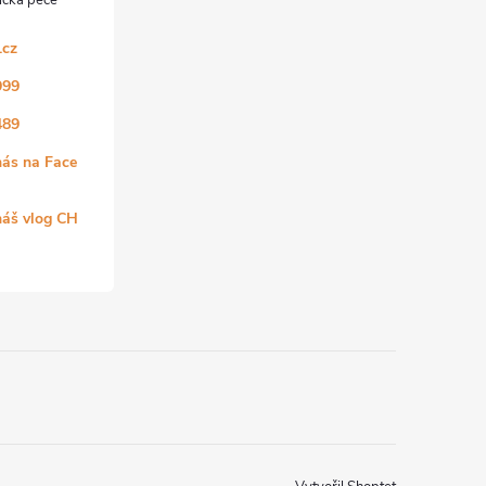
.cz
999
489
nás na Face
náš vlog CH