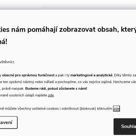
ies nám pomáhají zobrazovat obsah, kter
má!
vštěvníci,
ty
obecné pro správnou funkčnost
a pak i ty
marketingové a analytické
. Díky těmto z
 ten správný nástroj nebo nářadí a pochopíme, co vás nejvíce zajímá. Nechceme vá
, právě naopak.
Budeme rádi, pokud zůstanete s námi!
hraně osobních údajů najdete
zde
.
K tomuto produktu doporuču
ě můžete všechny volitelné cookies i odmítnout (blokovat) kliknutím
zde
avení
Souhl