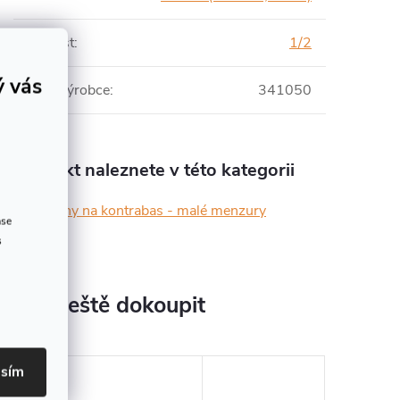
Velikost
:
1/2
ý vás
Číslo výrobce
:
341050
Produkt naleznete v této kategorii
Struny na kontrabas - malé menzury
ase
s
jeme ještě dokoupit
asím