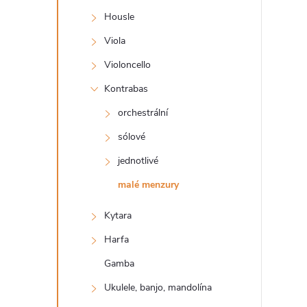
s
Housle
t
Viola
r
Violoncello
Kontrabas
a
orchestrální
n
sólové
jednotlivé
n
malé menzury
í
Kytara
p
Harfa
Gamba
a
Ukulele, banjo, mandolína