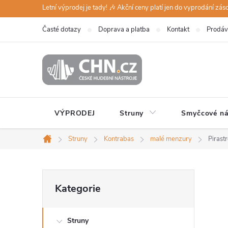
Přejít
Letní výprodej je tady! 🎶 Akční ceny platí jen do vyprodání zá
na
Časté dotazy
Doprava a platba
Kontakt
Prodáv
obsah
VÝPRODEJ
Struny
Smyčcové ná
Struny
Kontrabas
malé menzury
Pirast
Domů
P
Přeskočit
Kategorie
kategorie
o
Struny