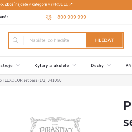
sob. Zboží najdete v kategorii VÝPRODEJ. 📍
800 909 999
ané značky
Návody a údržba
Reklamace
Obchodní podmínky 
HLEDAT
stroje
Kytary a ukulele
Dechy
Pří
ro FLEXOCOR set bass (1/2) 341050
P
s