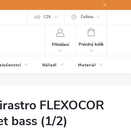
a osobní údaje
Odstoupení od kupní smlouvy
CZK
Čeština
NÁKUPNÍ
KOŠÍK
Prázdný košík
Přihlášení
slušenství
Nářadí
Materiál
Dětsk
irastro FLEXOCOR
et bass (1/2)