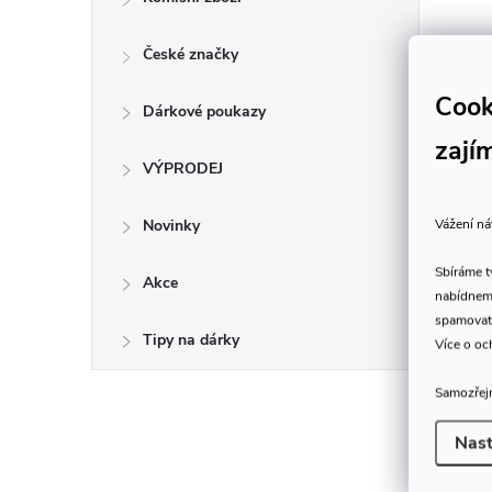
České značky
Cook
Dárkové poukazy
zají
VÝPRODEJ
Vážení ná
Novinky
Sbíráme 
Akce
nabídneme
spamovat
Tipy na dárky
Více o oc
Samozřejm
Nast