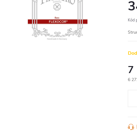
3
Kód 
Stru
Dod
7
6 27
Měr
cena