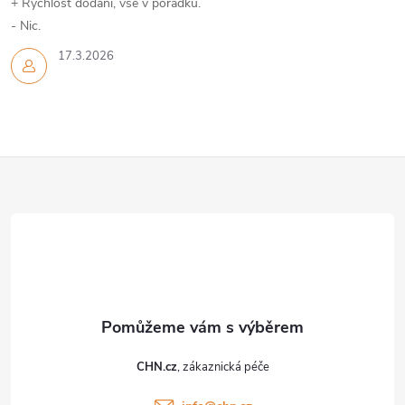
+ Rychlost dodání, vše v pořádku.
- Nic.
17.3.2026
Z
á
p
a
t
CHN.cz
í