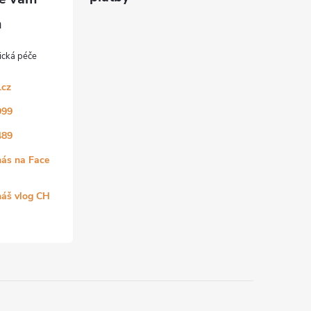
.cz
999
489
nás na Face
náš vlog CH