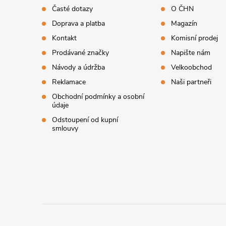
p
Časté dotazy
O ČHN
Doprava a platba
Magazín
a
Kontakt
Komisní prodej
t
Prodávané značky
Napište nám
Návody a údržba
Velkoobchod
í
Reklamace
Naši partneři
Obchodní podmínky a osobní
údaje
Odstoupení od kupní
smlouvy