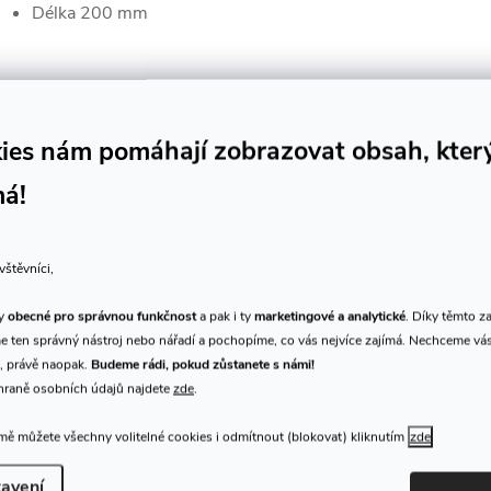
Délka 200 mm
ies nám pomáhají zobrazovat obsah, kter
má!
K tomuto produktu doporuču
vštěvníci,
ty
obecné pro správnou funkčnost
a pak i ty
marketingové a analytické
. Díky těmto z
Výprodej
 ten správný nástroj nebo nářadí a pochopíme, co vás nejvíce zajímá. Nechceme vá
–15 %
, právě naopak.
Budeme rádi, pokud zůstanete s námi!
hraně osobních údajů najdete
zde
.
ě můžete všechny volitelné cookies i odmítnout (blokovat) kliknutím
zde
avení