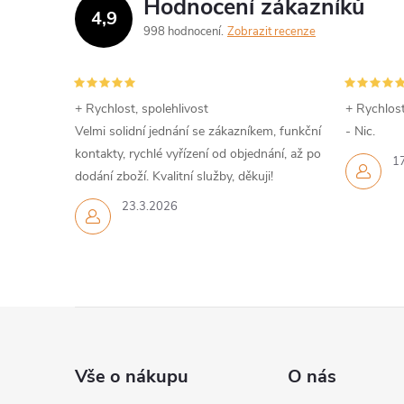
Hodnocení zákazníků
4,9
998 hodnocení
Zobrazit recenze
+ Rychlost, spolehlivost
+ Rychlost
Velmi solidní jednání se zákazníkem, funkční
- Nic.
kontakty, rychlé vyřízení od objednání, až po
1
dodání zboží. Kvalitní služby, děkuji!
23.3.2026
Z
á
Vše o nákupu
O nás