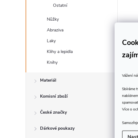
Ostatní
Nůžky
Abraziva
Cook
Laky
Klihy a lepidla
zají
Knihy
Vážení ná
Materiál
Sbíráme 
nabídneme
Komisní zboží
spamovat
Více o oc
České značky
Samozřejm
Dárkové poukazy
Nast