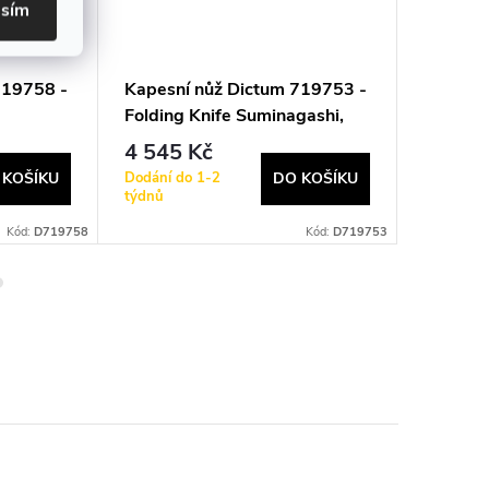
asím
719758 -
Kapesní nůž Dictum 719753 -
Kapesní
Folding Knife Suminagashi,
Higonok
Stag Horn, Large
Folding
4 545 Kč
1 194
Dodání do 1-2
Dodání d
 KOŠÍKU
DO KOŠÍKU
týdnů
týdnů
Kód:
D719758
Kód:
D719753