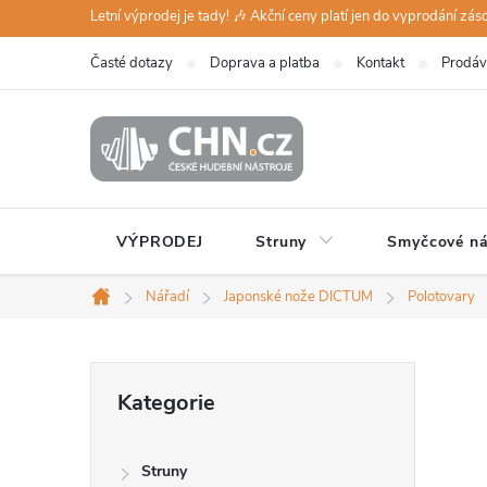
Přejít
Letní výprodej je tady! 🎶 Akční ceny platí jen do vyprodání zá
na
Časté dotazy
Doprava a platba
Kontakt
Prodáv
obsah
VÝPRODEJ
Struny
Smyčcové ná
Nářadí
Japonské nože DICTUM
Polotovary
Domů
P
Přeskočit
Kategorie
kategorie
o
Struny