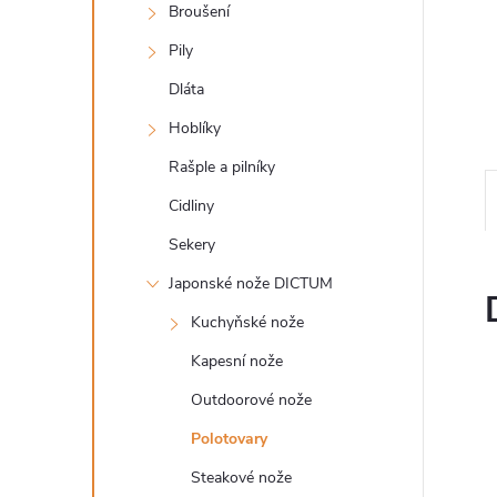
n
Broušení
e
Pily
Dláta
l
Hoblíky
Rašple a pilníky
Cidliny
Sekery
Japonské nože DICTUM
Kuchyňské nože
Kapesní nože
Outdoorové nože
Polotovary
Steakové nože