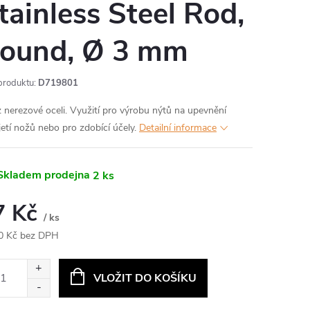
tainless Steel Rod,
ound, Ø 3 mm
produktu:
D719801
z nerezové oceli.
Využití pro výrobu nýtů na upevnění
jetí nožů nebo pro zdobící účely.
Detailní informace
kladem prodejna
2 ks
7 Kč
/ ks
0 Kč bez DPH
ná
:
VLOŽIT DO KOŠÍKU