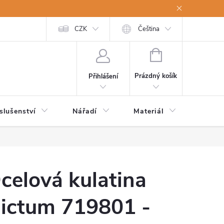
a osobní údaje
Odstoupení od kupní smlouvy
CZK
Čeština
NÁKUPNÍ
KOŠÍK
Prázdný košík
Přihlášení
slušenství
Nářadí
Materiál
Dětsk
celová kulatina
ictum 719801 -