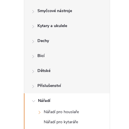
s
Smyčcové nástroje
t
Kytary a ukulele
r
a
Dechy
n
Bicí
n
Dětské
í
Příslušenství
p
Nářadí
Nářadí pro houslaře
a
Nářadí pro kytaráře