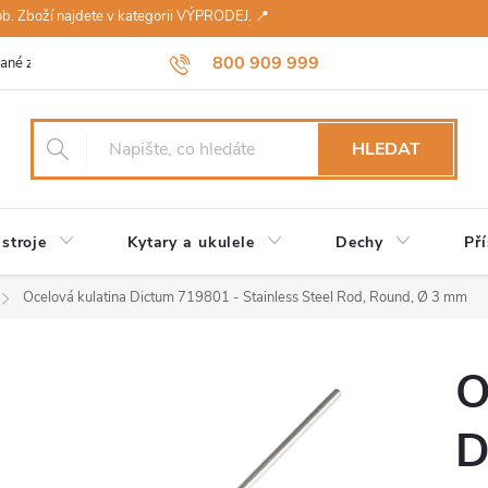
sob. Zboží najdete v kategorii VÝPRODEJ. 📍
800 909 999
ané značky
Návody a údržba
Reklamace
Obchodní podmínky 
HLEDAT
stroje
Kytary a ukulele
Dechy
Pří
Ocelová kulatina Dictum 719801 - Stainless Steel Rod, Round, Ø 3 mm
O
D