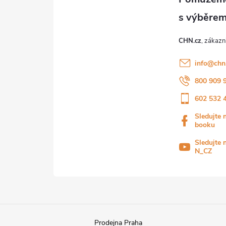
CHN.cz
info
@
chn
800 909 
602 532 
Sledujte 
booku
Sledujte 
N_CZ
Prodejna Praha