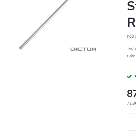
S
R
Kód 
Tyč 
ruko
S
8
71,9
Měr
cena