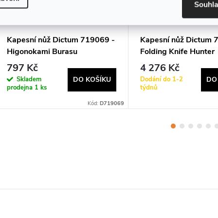
Souhl
Kapesní nůž Dictum 719069 -
Kapesní nůž Dictum 
Higonokami Burasu
Folding Knife Hunter
797 Kč
4 276 Kč
Skladem
Dodání do 1-2
DO KOŠÍKU
DO
prodejna
1 ks
týdnů
Kód:
D719069