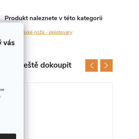
Produkt naleznete v této kategorii
Japonské nože - polotovary
ý vás
jeme ještě dokoupit
ase
s