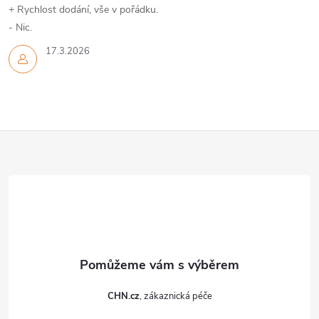
+ Rychlost dodání, vše v pořádku.
- Nic.
17.3.2026
Z
á
p
a
t
CHN.cz