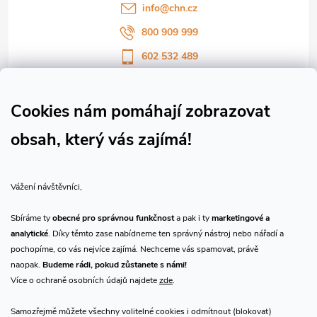
í
info
@
chn.cz
800 909 999
602 532 489
Sledujte nás na Facebooku
Sledujte náš vlog CHN_CZ
Cookies nám pomáhají zobrazovat
obsah, který vás zajímá!
Vše o nákupu
Vážení návštěvníci,
O nás
Sbíráme ty
obecné pro správnou funkčnost
a pak i ty
marketingové a
analytické
. Díky těmto zase nabídneme ten správný nástroj nebo nářadí a
Přijímáme online platby
pochopíme, co vás nejvíce zajímá. Nechceme vás spamovat, právě
naopak.
Budeme rádi, pokud zůstanete s námi!
Více o ochraně osobních údajů najdete
zde
.
Samozřejmě můžete všechny volitelné cookies i odmítnout (blokovat)