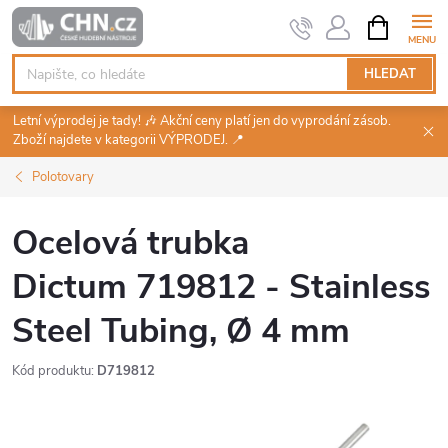
Přejít
NÁKUPNÍ
KOŠÍK
na
obsah
HLEDAT
Letní výprodej je tady! 🎶 Akční ceny platí jen do vyprodání zásob.
Zboží najdete v kategorii VÝPRODEJ. 📍
Polotovary
Ocelová trubka
Dictum 719812 - Stainless
Steel Tubing, Ø 4 mm
Kód produktu:
D719812