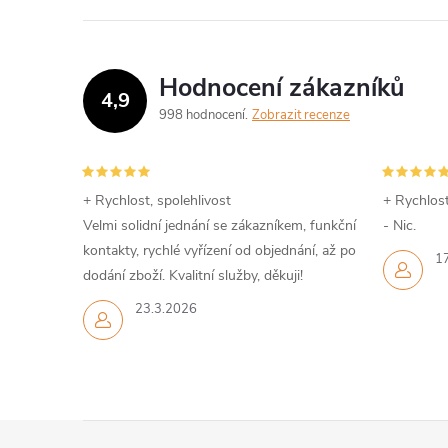
Hodnocení zákazníků
4,9
998 hodnocení
Zobrazit recenze
+ Rychlost, spolehlivost
+ Rychlost
Velmi solidní jednání se zákazníkem, funkční
- Nic.
kontakty, rychlé vyřízení od objednání, až po
1
dodání zboží. Kvalitní služby, děkuji!
23.3.2026
Z