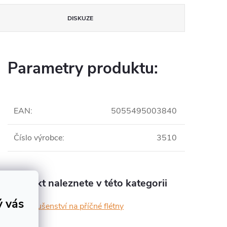
DISKUZE
Parametry produktu:
EAN
:
5055495003840
Číslo výrobce
:
3510
Produkt naleznete v této kategorii
ý vás
Příslušenství na příčné flétny