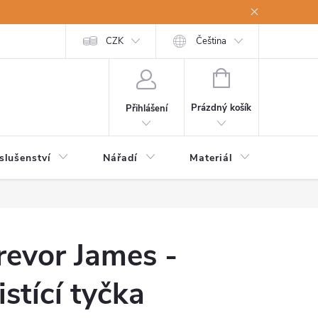
a osobní údaje
Odstoupení od kupní smlouvy
CZK
Čeština
NÁKUPNÍ
KOŠÍK
Prázdný košík
Přihlášení
slušenství
Nářadí
Materiál
Dětsk
revor James -
istící tyčka