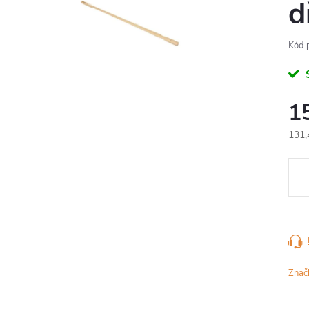
d
Kód 
S
1
131,
Měr
cena
Znač