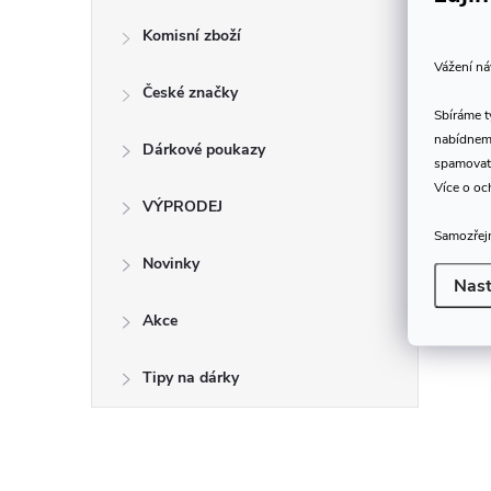
Komisní zboží
Vážení ná
České značky
Sbíráme 
nabídneme
Dárkové poukazy
spamovat
Více o oc
VÝPRODEJ
Samozřejm
Novinky
Nast
Akce
Tipy na dárky