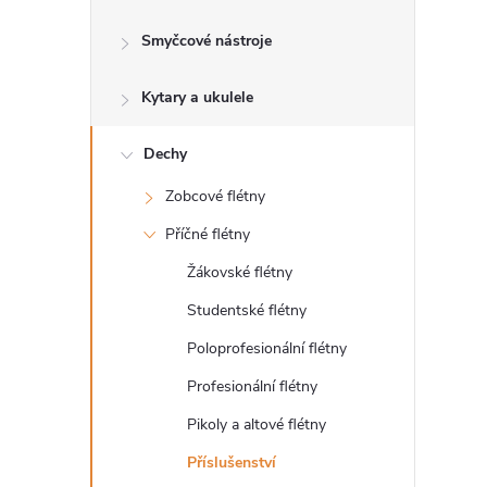
s
Smyčcové nástroje
t
Kytary a ukulele
r
a
Dechy
Zobcové flétny
n
Příčné flétny
n
Žákovské flétny
Studentské flétny
í
Poloprofesionální flétny
p
Profesionální flétny
Pikoly a altové flétny
a
Příslušenství