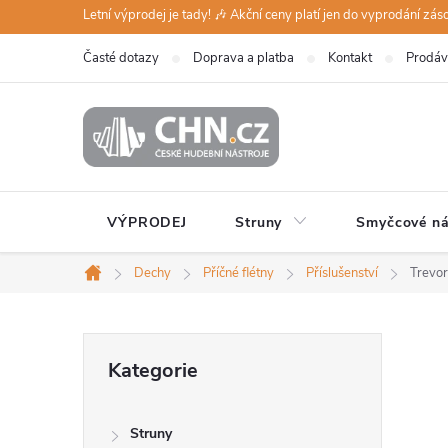
Přejít
Letní výprodej je tady! 🎶 Akční ceny platí jen do vyprodání zá
na
Časté dotazy
Doprava a platba
Kontakt
Prodáv
obsah
VÝPRODEJ
Struny
Smyčcové ná
Dechy
Příčné flétny
Příslušenství
Trevor
Domů
P
Přeskočit
Kategorie
kategorie
o
Struny