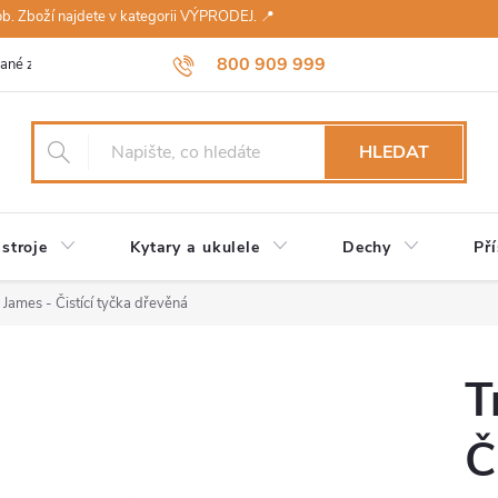
sob. Zboží najdete v kategorii VÝPRODEJ. 📍
800 909 999
ané značky
Návody a údržba
Reklamace
Obchodní podmínky 
HLEDAT
stroje
Kytary a ukulele
Dechy
Pří
 James - Čistící tyčka dřevěná
T
Č