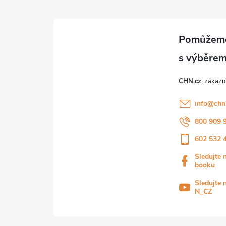
CHN.cz
info
@
chn
800 909 
602 532 
Sledujte 
booku
Sledujte 
N_CZ