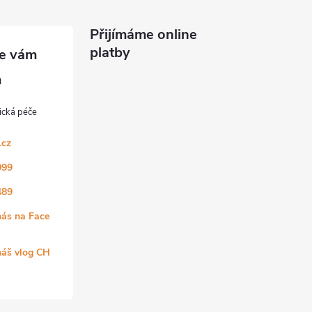
Přijímáme online
platby
.cz
999
489
nás na Face
náš vlog CH