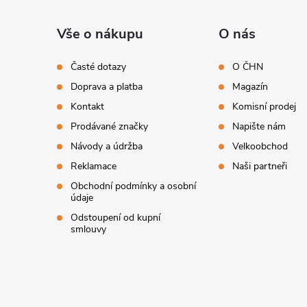
á
Vše o nákupu
O nás
p
Časté dotazy
O ČHN
Doprava a platba
Magazín
a
Kontakt
Komisní prodej
t
Prodávané značky
Napište nám
Návody a údržba
Velkoobchod
í
Reklamace
Naši partneři
Obchodní podmínky a osobní
údaje
Odstoupení od kupní
smlouvy