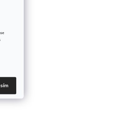
ase
s
asím