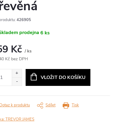
řevěná
produktu:
426905
kladem prodejna
6 ks
59 Kč
/ ks
40 Kč bez DPH
ná
:
VLOŽIT DO KOŠÍKU
Dotaz k produktu
Sdílet
Tisk
ka:
TREVOR JAMES