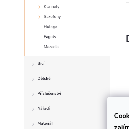
n
Klarinety
e
Saxofony
Hoboje
l
Fagoty
Mazadla
Bicí
Dětské
Příslušenství
Nářadí
Cook
Materiál
zají