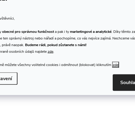
vštěvníci,
ty
obecné pro správnou funkčnost
a pak i ty
marketingové a analytické
. Díky těmto z
 ten správný nástroj nebo nářadí a pochopíme, co vás nejvíce zajímá. Nechceme vá
, právě naopak.
Budeme rádi, pokud zůstanete s námi!
hraně osobních údajů najdete
zde
.
ě můžete všechny volitelné cookies i odmítnout (blokovat) kliknutím
zde
avení
Souhl