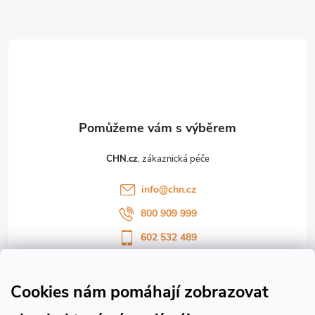
Z
á
p
a
t
CHN.cz
í
info
@
chn.cz
800 909 999
602 532 489
Sledujte nás na Facebooku
Sledujte náš vlog CHN_CZ
Cookies nám pomáhají zobrazovat