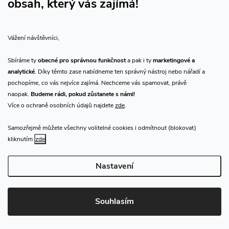
obsah, který vás zajímá!
Vše o nákupu
Vážení návštěvníci,
O nás
Sbíráme ty
obecné pro správnou funkčnost
a pak i ty
marketingové a
analytické
. Díky těmto zase nabídneme ten správný nástroj nebo nářadí a
Přijímáme online platby
pochopíme, co vás nejvíce zajímá. Nechceme vás spamovat, právě
naopak.
Budeme rádi, pokud zůstanete s námi!
Více o ochraně osobních údajů najdete
zde
.
Samozřejmě můžete všechny volitelné cookies i odmítnout (blokovat)
Prodejna Praha
kliknutím
zde
Nastavení
Copyright 2026
CHN.cz
. Všechna práva vyhrazena.
Upravit nastavení
cookies
Souhlasím
Vytvořil Shoptet