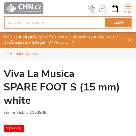
Přejít
NÁKUPNÍ
KOŠÍK
na
obsah
HLEDAT
Letní výprodej je tady! 🎶 Akční ceny platí jen do vyprodání zásob.
Zboží najdete v kategorii VÝPRODEJ. 📍
Ramenní opěrky
Viva La Musica
SPARE FOOT S (15 mm)
white
Kód produktu:
2153935
Výprodej