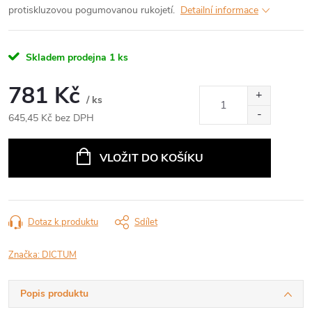
protiskluzovou pogumovanou rukojetí.
Detailní informace
Skladem prodejna
1 ks
781 Kč
/ ks
645,45 Kč bez DPH
Měrná
cena:
VLOŽIT DO KOŠÍKU
Dotaz k produktu
Sdílet
Značka:
DICTUM
Popis produktu