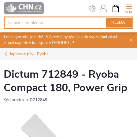
Přejít
NÁKUPNÍ
KOŠÍK
na
obsah
HLEDAT
Letní výprodej je tady! 🎶 Akční ceny platí jen do vyprodání zásob.
Zboží najdete v kategorii VÝPRODEJ. 📍
Japonské pily - Ryoba
Dictum 712849 - Ryoba
Compact 180, Power Grip
Kód produktu:
D712849