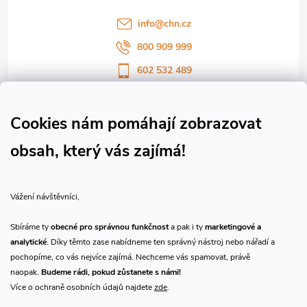
í
info
@
chn.cz
800 909 999
602 532 489
Sledujte nás na Facebooku
Sledujte náš vlog CHN_CZ
Cookies nám pomáhají zobrazovat
obsah, který vás zajímá!
Vše o nákupu
Vážení návštěvníci,
O nás
Sbíráme ty
obecné pro správnou funkčnost
a pak i ty
marketingové a
analytické
. Díky těmto zase nabídneme ten správný nástroj nebo nářadí a
Přijímáme online platby
pochopíme, co vás nejvíce zajímá. Nechceme vás spamovat, právě
naopak.
Budeme rádi, pokud zůstanete s námi!
Více o ochraně osobních údajů najdete
zde
.