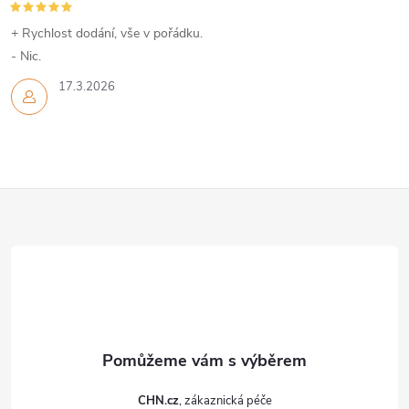
+ Rychlost dodání, vše v pořádku.
- Nic.
17.3.2026
Z
á
p
a
t
CHN.cz