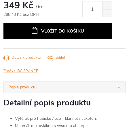
349 Kč
/ ks
288,43 Kč bez DPH
Měrná
cena:
VLOŽIT DO KOŠÍKU
Dotaz k produktu
Sdílet
Značka:
BG FRANCE
Popis produktu
Detailní popis produktu
Vytěrák pro hubičku / eso - klarinet / saxofon.
Materiál: mikrovlákno s vysokou absorpcí.