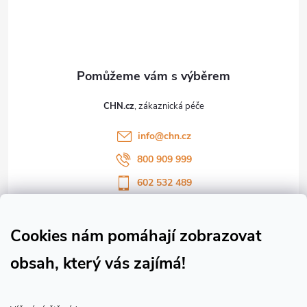
p
a
t
CHN.cz
í
info
@
chn.cz
800 909 999
602 532 489
Sledujte nás na Facebooku
Sledujte náš vlog CHN_CZ
Cookies nám pomáhají zobrazovat
obsah, který vás zajímá!
Vše o nákupu