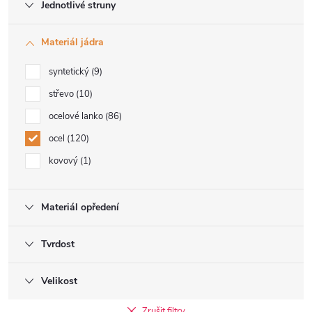
Jednotlivé struny
Materiál jádra
syntetický
9
střevo
10
ocelové lanko
86
ocel
120
kovový
1
Materiál opředení
Tvrdost
Velikost
Zrušit filtry