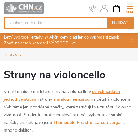
Přejít
NÁKUPNÍ
KOŠÍK
na
obsah
HLEDAT
Letní výprodej je tady! 🎶 Akční ceny platí jen do vyprodání zásob.
Zboží najdete v kategorii VÝPRODEJ. 📍
Struny
Struny na violoncello
V naší nabídce najdete struny na violoncello v
celých sadách
,
jednotlivé struny
i struny
s malou menzurou
na dětská violoncella.
Vybíráme jen prověřené značky, které zaručují kvalitu tónu i dlouhou
životnost. Studenti i profesionálové si u nás vyberou ze široké
nabídky značek, jako jsou
Thomastik
,
Pirastro
,
Larsen
,
Jargar
a
mnoho dalších.