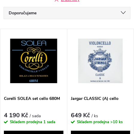
Ř
Doporučujeme
a
Nejlevnější
V
Nejdražší
z
ý
Nejprodávanější
e
p
Abecedně
n
i
í
s
p
Corelli SOLEA set cello 680M
Jargar CLASSIC (A) cello
p
r
4 190 Kč
649 Kč
/ sada
/ ks
r
Skladem prodejna
1 sada
Skladem prodejna
>10 ks
o