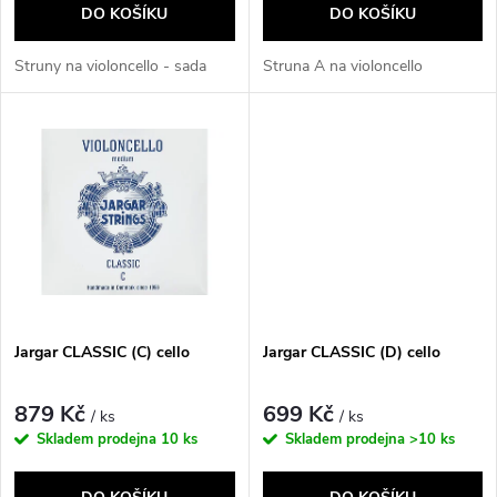
o
DO KOŠÍKU
DO KOŠÍKU
d
d
Struny na violoncello - sada
Struna A na violoncello
u
u
k
k
t
t
ů
ů
Jargar CLASSIC (C) cello
Jargar CLASSIC (D) cello
879 Kč
699 Kč
/ ks
/ ks
Skladem prodejna
10 ks
Skladem prodejna
>10 ks