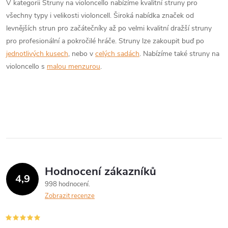
á
V kategorii Struny na violoncello nabízíme kvalitní struny pro
a
n
všechny typy i velikosti violoncell. Široká nabídka značek od
k
levnějších strun pro začátečníky až po velmi kvalitní dražší struny
c
o
pro profesionální a pokročilé hráče. Struny lze zakoupit buď po
í
jednotlivých kusech
, nebo v
celých sadách
. Nabízíme také struny na
v
violoncello s
malou menzurou
.
á
p
n
r
í
v
k
y
Hodnocení zákazníků
v
4,9
998 hodnocení
ý
Zobrazit recenze
p