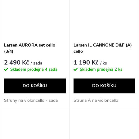
Larsen AURORA set cello
Larsen IL CANNONE D&F (A)
(3/4)
cello
2 490 Kč
1 190 Kč
/ sada
/ ks
Skladem prodejna
4 sada
Skladem prodejna
2 ks
DO KOŠÍKU
DO KOŠÍKU
Struny na violoncello - sada
Struna A na violoncello