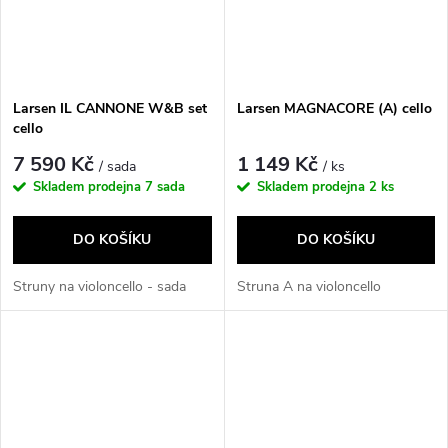
Larsen IL CANNONE W&B set
Larsen MAGNACORE (A) cello
cello
7 590 Kč
1 149 Kč
/ sada
/ ks
Skladem prodejna
7 sada
Skladem prodejna
2 ks
DO KOŠÍKU
DO KOŠÍKU
Struny na violoncello - sada
Struna A na violoncello