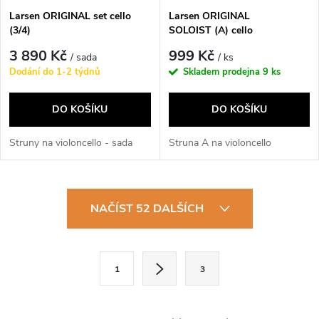
Larsen ORIGINAL set cello
Larsen ORIGINAL
(3/4)
SOLOIST (A) cello
3 890 Kč
999 Kč
/ sada
/ ks
Dodání do 1-2 týdnů
Skladem prodejna
9 ks
DO KOŠÍKU
DO KOŠÍKU
Struny na violoncello - sada
Struna A na violoncello
O
NAČÍST 52 DALŠÍCH
v
l
S
1
3
t
á
r
d