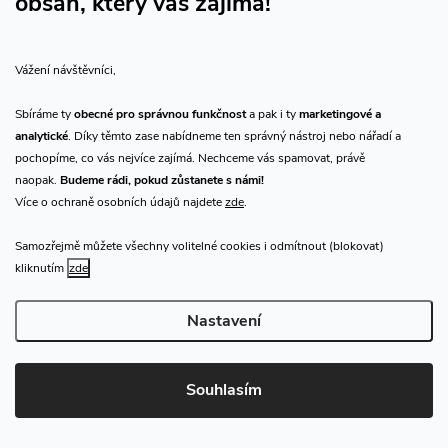
obsah, který vás zajímá!
p
a
Vážení návštěvníci,
Sbíráme ty
obecné pro správnou funkčnost
a pak i ty
marketingové a
t
analytické
. Díky těmto zase nabídneme ten správný nástroj nebo nářadí a
CHN.cz
pochopíme, co vás nejvíce zajímá. Nechceme vás spamovat, právě
í
naopak.
Budeme rádi, pokud zůstanete s námi!
info
@
chn.cz
Více o ochraně osobních údajů najdete
zde
.
800 909 999
Samozřejmě můžete všechny volitelné cookies i odmítnout (blokovat)
602 532 489
kliknutím
zde
Sledujte nás na Facebooku
Nastavení
Sledujte náš vlog CHN_CZ
Souhlasím
Vše o nákupu