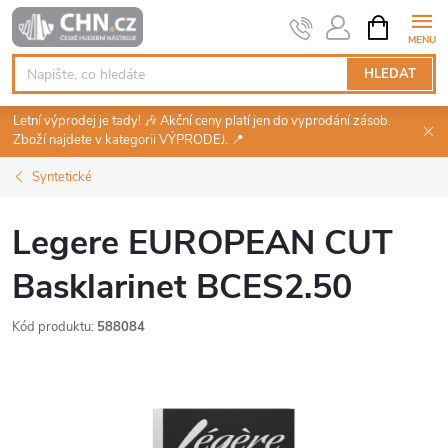
Přejít
NÁKUPNÍ
KOŠÍK
na
obsah
HLEDAT
Letní výprodej je tady! 🎶 Akční ceny platí jen do vyprodání zásob.
Zboží najdete v kategorii VÝPRODEJ. 📍
Syntetické
Legere EUROPEAN CUT
Basklarinet BCES2.50
Kód produktu:
588084