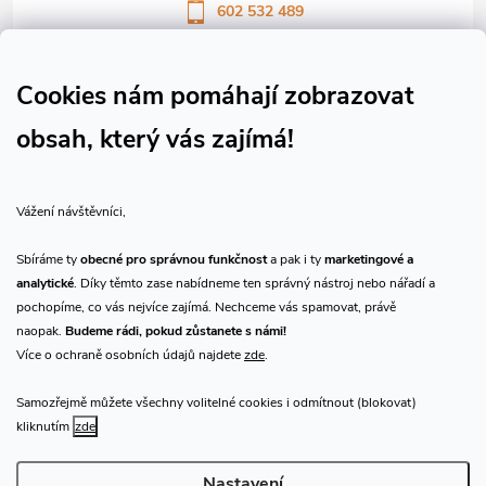
602 532 489
Sledujte nás na Facebooku
Sledujte náš vlog CHN_CZ
Cookies nám pomáhají zobrazovat
obsah, který vás zajímá!
Vše o nákupu
Vážení návštěvníci,
O nás
Sbíráme ty
obecné pro správnou funkčnost
a pak i ty
marketingové a
analytické
. Díky těmto zase nabídneme ten správný nástroj nebo nářadí a
Přijímáme online platby
pochopíme, co vás nejvíce zajímá. Nechceme vás spamovat, právě
naopak.
Budeme rádi, pokud zůstanete s námi!
Více o ochraně osobních údajů najdete
zde
.
Samozřejmě můžete všechny volitelné cookies i odmítnout (blokovat)
Prodejna Praha
kliknutím
zde
Nastavení