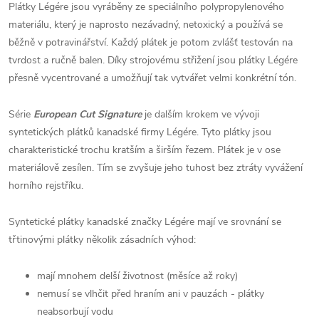
Plátky Légére jsou vyráběny ze speciálního polypropylenového
materiálu, který je naprosto nezávadný, netoxický a používá se
běžně v potravinářství. Každý plátek je potom zvlášť testován na
tvrdost a ručně balen. Díky strojovému střižení jsou plátky Légére
přesně vycentrované a umožňují tak vytvářet velmi konkrétní tón.
Série
European Cut Signature
je dalším krokem ve vývoji
syntetických plátků kanadské firmy Légére. Tyto plátky jsou
charakteristické trochu kratším a širším řezem. Plátek je v ose
materiálově zesílen. Tím se zvyšuje jeho tuhost bez ztráty vyvážení
horního rejstříku.
Syntetické plátky kanadské značky Légére mají ve srovnání se
třtinovými plátky několik zásadních výhod:
mají mnohem delší životnost (měsíce až roky)
nemusí se vlhčit před hraním ani v pauzách - plátky
neabsorbují vodu