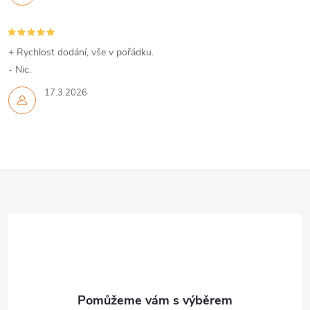
+ Rychlost dodání, vše v pořádku.
- Nic.
17.3.2026
Z
á
p
a