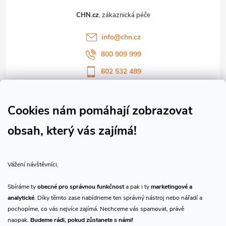
t
CHN.cz
í
info
@
chn.cz
800 909 999
602 532 489
Sledujte nás na Facebooku
Sledujte náš vlog CHN_CZ
Cookies nám pomáhají zobrazovat
obsah, který vás zajímá!
Vše o nákupu
Vážení návštěvníci,
O nás
Sbíráme ty
obecné pro správnou funkčnost
a pak i ty
marketingové a
analytické
. Díky těmto zase nabídneme ten správný nástroj nebo nářadí a
Přijímáme online platby
pochopíme, co vás nejvíce zajímá. Nechceme vás spamovat, právě
naopak.
Budeme rádi, pokud zůstanete s námi!