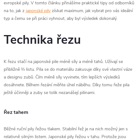
evropské pily. V tomto článku přinášíme praktické tipy od odborníků
na to, jak z
japonské pily
získat maximum, jak vybrat pro vás ideální
typ a čemu se při práci vyhnout, aby byl výsledek dokonalý.
Technika řezu
K řezu stačí na japonské pile méně síly a méně tahů. Užívají se
přibližně ⅔ listu. Pila se do materiálu zakusuje díky své vlastní váze
a designu zubů. Čím méně síly vyvinete, tím lepších výsledků
dosáhnete. Během řezání měňte úhel náběhu. Díky tomu řeže pila
ještě účinněji a zuby se tolik nezanášejí pilinami.
Řez tahem
Běžné ruční pily řežou tlakem. Stabilní řež je na nich možný jen s
relativně silným listem. Japonské pily řežou v tahu. Protože jsou