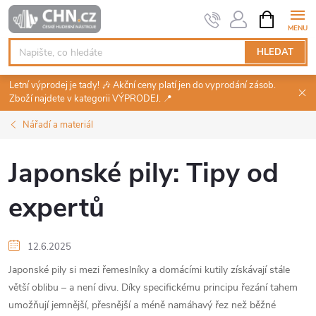
Přejít
NÁKUPNÍ
KOŠÍK
na
obsah
HLEDAT
Letní výprodej je tady! 🎶 Akční ceny platí jen do vyprodání zásob.
Zboží najdete v kategorii VÝPRODEJ. 📍
Nářadí a materiál
Japonské pily: Tipy od
expertů
12.6.2025
Japonské pily si mezi řemeslníky a domácími kutily získávají stále
větší oblibu – a není divu. Díky specifickému principu řezání tahem
umožňují jemnější, přesnější a méně namáhavý řez než běžné