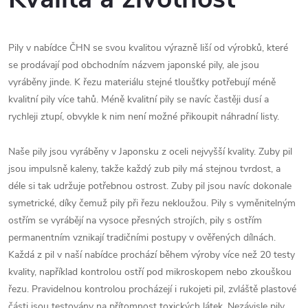
Pily v nabídce ČHN se svou kvalitou výrazně liší od výrobků, které
se prodávají pod obchodním názvem japonské pily, ale jsou
vyráběny jinde. K řezu materiálu stejné tloušťky potřebují méně
kvalitní pily více tahů. Méně kvalitní pily se navíc častěji dusí a
rychleji ztupí, obvykle k nim není možné přikoupit náhradní listy.
Naše pily jsou vyráběny v Japonsku z oceli nejvyšší kvality. Zuby pil
jsou impulsně kaleny, takže každý zub pily má stejnou tvrdost, a
déle si tak udržuje potřebnou ostrost. Zuby pil jsou navíc dokonale
symetrické, díky čemuž pily při řezu nekloužou. Pily s vyměnitelným
ostřím se vyrábějí na vysoce přesných strojích, pily s ostřím
permanentním vznikají tradičními postupy v ověřených dílnách.
Každá z pil v naší nabídce prochází během výroby více než 20 testy
kvality, například kontrolou ostří pod mikroskopem nebo zkouškou
řezu. Pravidelnou kontrolou procházejí i rukojeti pil, zvláště plastové
části jsou testovány na přítomnost toxických látek. Nezávisle pily