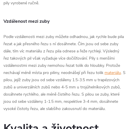
pily vyrobené ručně.
Vzdálenost mezi zuby
Podle vzdálenosti mezi zuby můžete odhadnou, jak rychle bude pila
řezat a jak přesného řezu s ní dosáhnete. Čím jsou od sebe zuby
dále, tím víc materiálu z řezu pila odnese a řeže rychleji. Výsledný
řez takových pil však vyžaduje více dočišťování. Pily s menšími
vzdálenostmi mezi zuby nemohou řezat tolik do hloubky. Protože
nechávají méně místa pro piliny, neodnášejí při řezu tolik
materiálu
. S
pilou, jejíž zuby jsou od sebe vzdáleny 1.5-3.5 mm u trapézových
zubů a univerzálních zubů nebo 4-5 mm u trojúhelníkových zubů,
dosáhnete rychlého, ale méně čistého řezu. S pilou se zuby, které
jsou od sebe vzdáleny 1-1.5 mm, respektive 3-4 mm, dosáhnete
vysoké čistoty řezu, ale slabšího zakousnutí do materiálu.
Kvalita a životnost