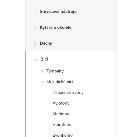
s
Smyčcové nástroje
t
Kytary a ukulele
r
a
Dechy
n
Bicí
Tympány
n
Melodické bicí
í
Trubicové zvony
Xylofony
p
Marimby
a
Vibrafony
Zvonkohry