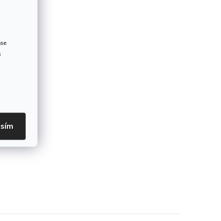
ase
s
asím