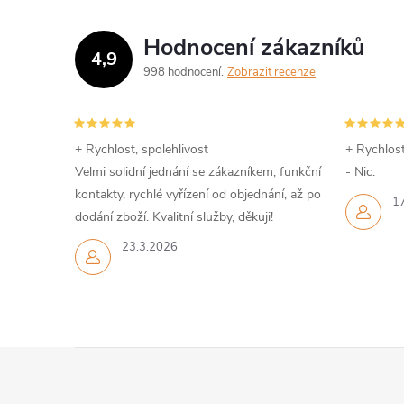
Hodnocení zákazníků
4,9
998 hodnocení
Zobrazit recenze
+ Rychlost, spolehlivost
+ Rychlost
Velmi solidní jednání se zákazníkem, funkční
- Nic.
kontakty, rychlé vyřízení od objednání, až po
1
dodání zboží. Kvalitní služby, děkuji!
23.3.2026
Z