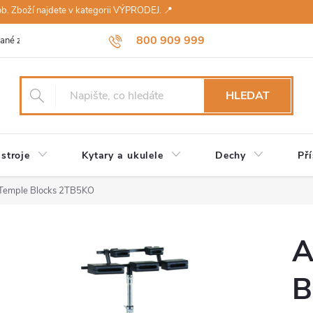
sob. Zboží najdete v kategorii VÝPRODEJ. 📍
800 909 999
ané značky
Návody a údržba
Reklamace
Obchodní podmínky 
HLEDAT
stroje
Kytary a ukulele
Dechy
Pří
Temple Blocks 2TB5KO
A
B