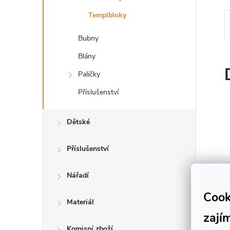
n
Templbloky
e
Bubny
l
Blány
Paličky
Příslušenství
Dětské
Příslušenství
Nářadí
Cook
Materiál
zají
Komisní zboží