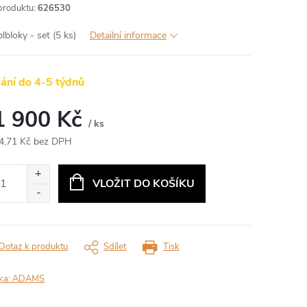
produktu:
626530
lbloky - set (5 ks)
Detailní informace
ání do 4-5 týdnů
1 900 Kč
/ ks
4,71 Kč bez DPH
ná
:
VLOŽIT DO KOŠÍKU
Dotaz k produktu
Sdílet
Tisk
ka:
ADAMS