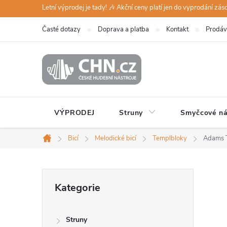
Přejít
Letní výprodej je tady! 🎶 Akční ceny platí jen do vyprodání zá
na
Časté dotazy
Doprava a platba
Kontakt
Prodáv
obsah
VÝPRODEJ
Struny
Smyčcové ná
Bicí
Melodické bicí
Templbloky
Adams 
Domů
P
Přeskočit
Kategorie
kategorie
o
Struny