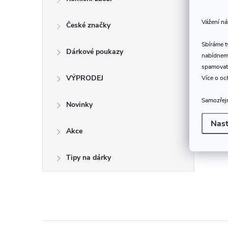
Vážení ná
České značky
Sbíráme 
Dárkové poukazy
nabídneme
spamovat
VÝPRODEJ
Více o oc
Samozřejm
Novinky
Nast
Akce
Tipy na dárky