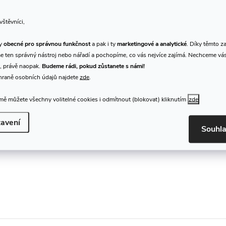
vštěvníci,
ty
obecné pro správnou funkčnost
a pak i ty
marketingové a analytické
. Díky těmto z
 ten správný nástroj nebo nářadí a pochopíme, co vás nejvíce zajímá. Nechceme vá
, právě naopak.
Budeme rádi, pokud zůstanete s námi!
hraně osobních údajů najdete
zde
.
ě můžete všechny volitelné cookies i odmítnout (blokovat) kliknutím
zde
avení
Souhl