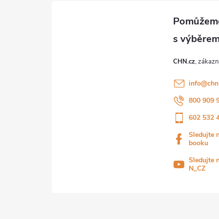
CHN.cz
info
@
chn
800 909 
602 532 
Sledujte 
booku
Sledujte 
N_CZ