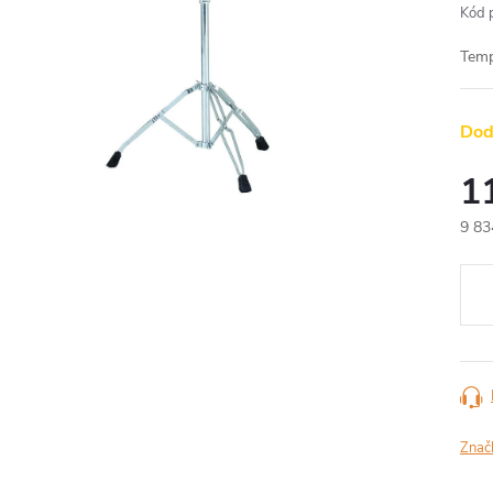
Kód 
Temp
Dod
1
9 83
Měr
cena
Znač