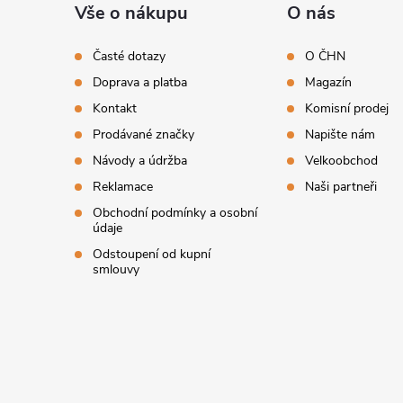
á
Vše o nákupu
O nás
p
Časté dotazy
O ČHN
Doprava a platba
Magazín
a
Kontakt
Komisní prodej
t
Prodávané značky
Napište nám
Návody a údržba
Velkoobchod
í
Reklamace
Naši partneři
Obchodní podmínky a osobní
údaje
Odstoupení od kupní
smlouvy