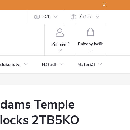
a osobní údaje
Odstoupení od kupní smlouvy
CZK
Čeština
NÁKUPNÍ
KOŠÍK
Prázdný košík
Přihlášení
slušenství
Nářadí
Materiál
Dětsk
dams Temple
locks 2TB5KO