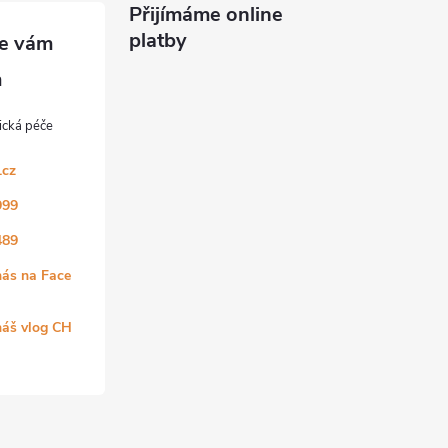
Přijímáme online
platby
.cz
999
489
nás na Face
náš vlog CH