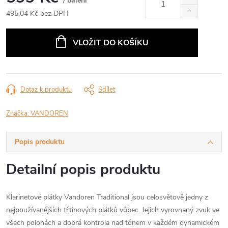
/ balení
495,04 Kč bez DPH
Měrná
cena:
VLOŽIT DO KOŠÍKU
Dotaz k produktu
Sdílet
Značka:
VANDOREN
Popis produktu
Detailní popis produktu
Klarinetové plátky Vandoren Traditional jsou celosvětově jedny z
nejpoužívanějších třtinových plátků vůbec. Jejich vyrovnaný zvuk ve
všech polohách a dobrá kontrola nad tónem v každém dynamickém