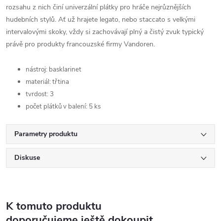
rozsahu z nich činí univerzální plátky pro hráče nejrůznějších
hudebních stylů. Ať už hrajete legato, nebo staccato s velkými
intervalovými skoky, vždy si zachovávají plný a čistý zvuk typický
právě pro produkty francouzské firmy Vandoren.
nástroj: basklarinet
materiál: třtina
tvrdost: 3
počet plátků v balení: 5 ks
Parametry produktu
Diskuse
K tomuto produktu
doporučujeme ještě dokoupit