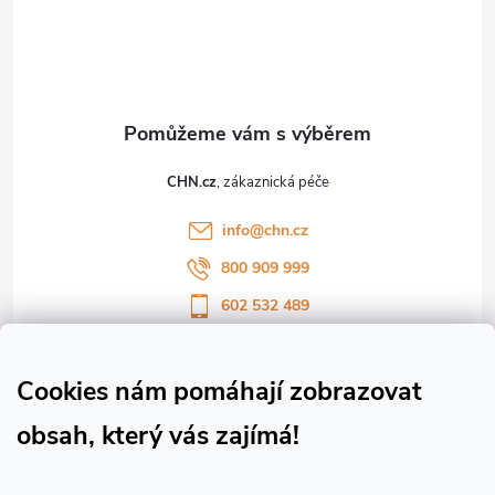
á
p
a
t
CHN.cz
í
info
@
chn.cz
800 909 999
602 532 489
Sledujte nás na Facebooku
Sledujte náš vlog CHN_CZ
Cookies nám pomáhají zobrazovat
obsah, který vás zajímá!
Vše o nákupu