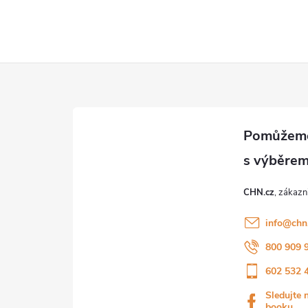
CHN.cz
info
@
chn
800 909 
602 532 
Sledujte 
booku