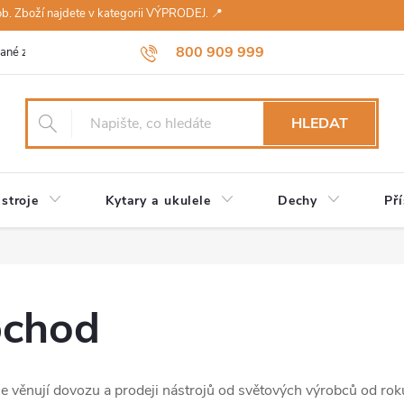
sob. Zboží najdete v kategorii VÝPRODEJ. 📍
800 909 999
ané značky
Návody a údržba
Reklamace
Obchodní podmínky 
HLEDAT
stroje
Kytary a ukulele
Dechy
Pří
bchod
e věnují dovozu a prodeji nástrojů od světových výrobců od ro