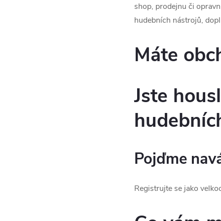
shop, prodejnu či oprav
hudebních nástrojů, dopl
Máte obch
Jste hous
hudebních
Pojďme navá
Registrujte se jako velk