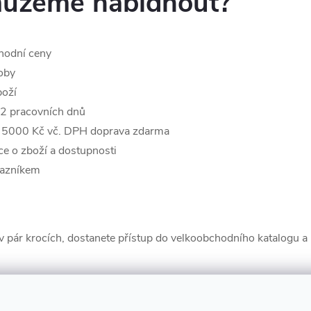
ůžeme nabídnout?
hodní ceny
oby
boží
-2 pracovních dnů
d 5000 Kč vč. DPH doprava zdarma
ce o zboží a dostupnosti
kazníkem
 v pár krocích, dostanete přístup do velkoobchodního katalogu 