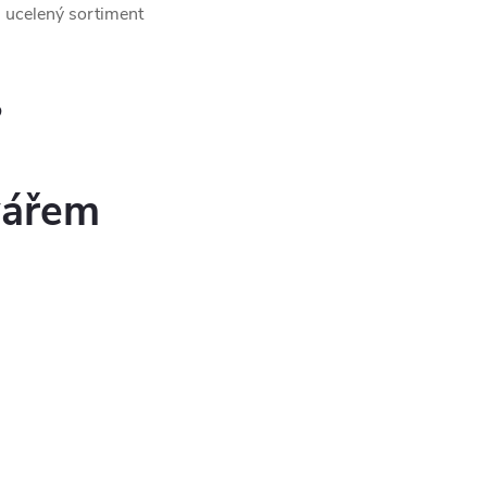
 ucelený sortiment
?
vářem
.