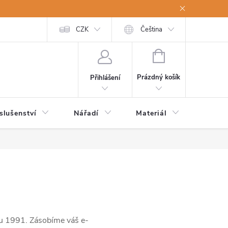
a osobní údaje
Odstoupení od kupní smlouvy
CZK
Čeština
NÁKUPNÍ
KOŠÍK
Prázdný košík
Přihlášení
slušenství
Nářadí
Materiál
Dětsk
ku 1991. Zásobíme váš e-