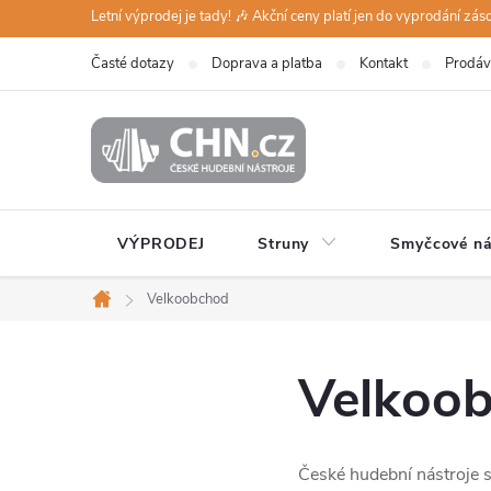
Přejít
Letní výprodej je tady! 🎶 Akční ceny platí jen do vyprodání zá
na
Časté dotazy
Doprava a platba
Kontakt
Prodáv
obsah
VÝPRODEJ
Struny
Smyčcové ná
Velkoobchod
Domů
Velkoo
České hudební nástroje s