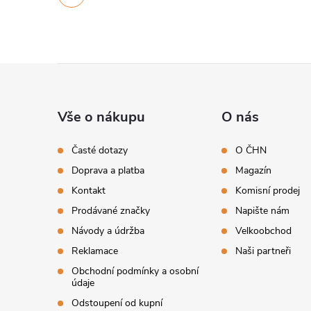
Z
á
Vše o nákupu
O nás
p
Časté dotazy
O ČHN
Doprava a platba
Magazín
a
Kontakt
Komisní prodej
t
Prodávané značky
Napište nám
Návody a údržba
Velkoobchod
í
Reklamace
Naši partneři
Obchodní podmínky a osobní
údaje
Odstoupení od kupní