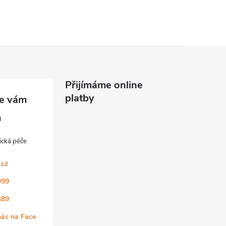
Přijímáme online
platby
.cz
999
489
nás na Face