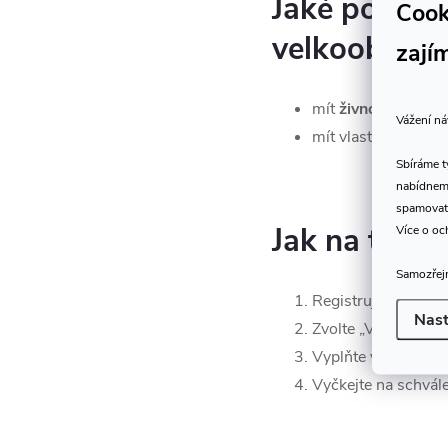
Jaké podmín
Cook
velkoobchod
zají
mít
živnostenské 
Vážení ná
mít vlastní prodej
Sbíráme 
nabídneme
spamovat
Jak na to?
Více o oc
Samozřejm
Registrujte se na
R
Nast
Zvolte „Velkoobcho
Vyplňte všechny fa
Vyčkejte na schvále