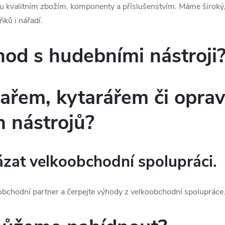
nu kvalitním zbožím, komponenty a příslušenstvím. Máme široký,
ňků i nářadí.
od s hudebními nástroji
lařem, kytarářem či opra
 nástrojů?
zat velkoobchodní spolupráci.
oobchodní partner a čerpejte výhody z velkoobchodní spolupráce