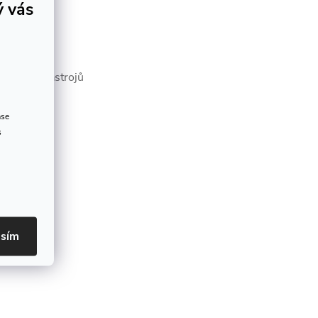
ý vás
debních nástrojů
ase
s
asím