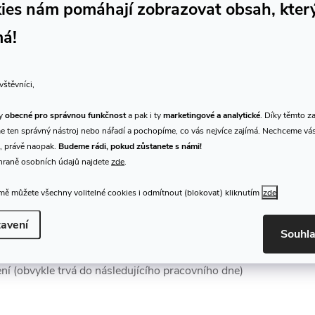
ky musím splnit pro navázání
ies nám pomáhají zobrazovat obsah, kter
ní spolupráce?
má!
oprávnění
: Velkoobchod a maloobchod nebo Výroba a opravy hu
vštěvníci,
nu, opravnu nebo e-shop
ty
obecné pro správnou funkčnost
a pak i ty
marketingové a analytické
. Díky těmto z
 ten správný nástroj nebo nářadí a pochopíme, co vás nejvíce zajímá. Nechceme vá
, právě naopak.
Budeme rádi, pokud zůstanete s námi!
hraně osobních údajů najdete
zde
.
ě můžete všechny volitelné cookies i odmítnout (blokovat) kliknutím
zde
EGISTRACE na našem webu
avení
dní registrace“
Souhl
kturační údaje
ní (obvykle trvá do následujícího pracovního dne)