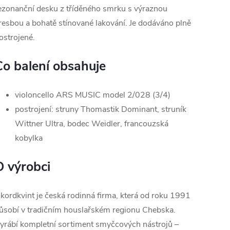
ezonanční desku z tříděného smrku s výraznou
resbou a bohatě stínované lakování. Je dodáváno plně
ostrojené.
Co balení obsahuje
violoncello ARS MUSIC model 2/028 (3/4)
postrojení: struny Thomastik Dominant, struník
Wittner Ultra, bodec Weidler, francouzská
kobylka
O výrobci
kordkvint je česká rodinná firma, která od roku 1991
ůsobí v tradičním houslařském regionu Chebska.
yrábí kompletní sortiment smyčcových nástrojů –