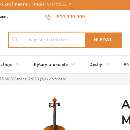
sob. Zboží najdete v kategorii VÝPRODEJ. 📍
800 909 999
ané značky
Návody a údržba
Reklamace
Obchodní podmínky 
HLEDAT
stroje
Kytary a ukulele
Dechy
Pří
RS MUSIC model 2/028 (3/4) violoncello
A
M