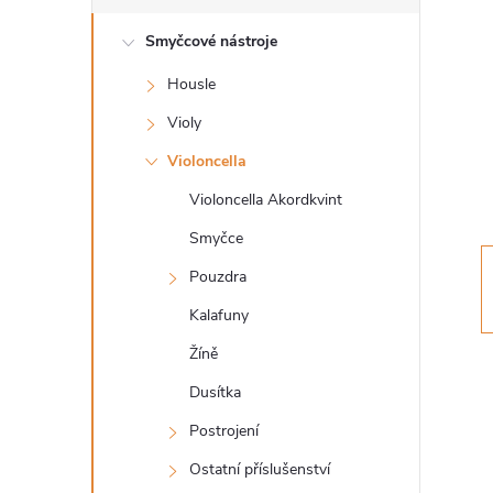
s
Smyčcové nástroje
t
Housle
r
Violy
a
Violoncella
Violoncella Akordkvint
n
Smyčce
n
Pouzdra
Kalafuny
í
Žíně
p
Dusítka
a
Postrojení
Ostatní příslušenství