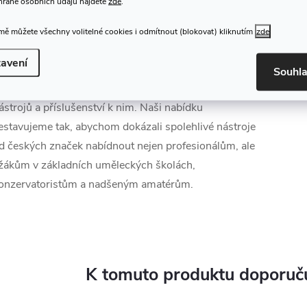
hraně osobních údajů najdete
zde
.
České značky na ČHN.cz
ě můžete všechny volitelné cookies i odmítnout (blokovat) kliknutím
zde
avení
sme specialisti na klasiku a už víc než 30 let jsme
Souhl
artnery českých výrobců klasických hudebních
ástrojů a příslušenství k nim. Naši nabídku
estavujeme tak, abychom dokázali spolehlivé nástroje
d českých značek nabídnout nejen profesionálům, ale
 žákům v základních uměleckých školách,
onzervatoristům a nadšeným amatérům.
K tomuto produktu doporuču