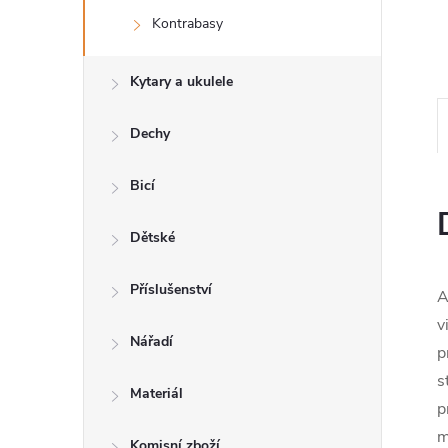
n
Kontrabasy
e
Kytary a ukulele
l
Dechy
Bicí
Dětské
Příslušenství
A
v
Nářadí
p
s
Materiál
p
m
Komisní zboží