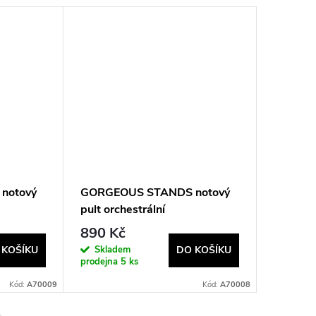
notový
GORGEOUS STANDS notový
GORGEO
pult orchestrální
pult zel
890 Kč
867 K
Skladem
Sklad
 KOŠÍKU
DO KOŠÍKU
prodejna
5 ks
prodejna
Kód:
A70009
Kód:
A70008