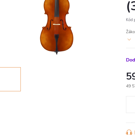
(
Kód 
Žáko
Dod
5
49 5
Měr
cena