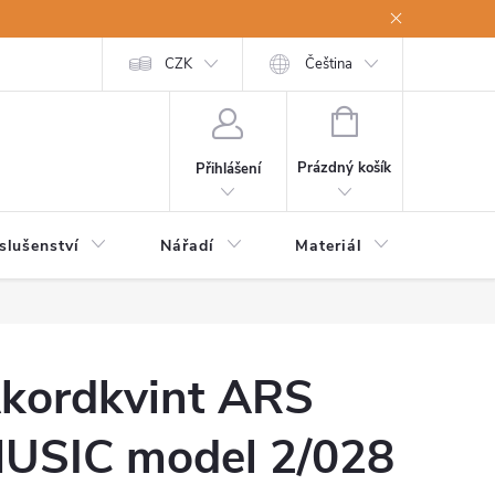
a osobní údaje
Odstoupení od kupní smlouvy
CZK
Čeština
NÁKUPNÍ
KOŠÍK
Prázdný košík
Přihlášení
slušenství
Nářadí
Materiál
Dětsk
kordkvint ARS
USIC model 2/028