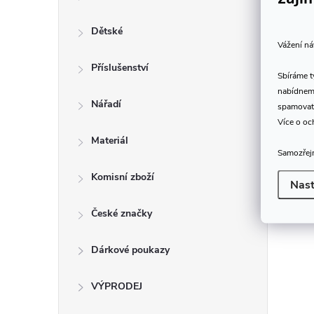
Dětské
Vážení ná
Příslušenství
Sbíráme 
nabídneme
Nářadí
spamovat
Více o oc
Materiál
Samozřejm
Komisní zboží
Nast
České značky
Dárkové poukazy
VÝPRODEJ