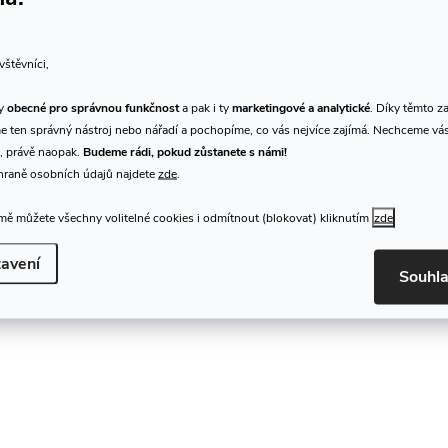
vštěvníci,
ty
obecné pro správnou funkčnost
a pak i ty
marketingové a analytické
. Díky těmto z
 ten správný nástroj nebo nářadí a pochopíme, co vás nejvíce zajímá. Nechceme vá
, právě naopak.
Budeme rádi, pokud zůstanete s námi!
hraně osobních údajů najdete
zde
.
ě můžete všechny volitelné cookies i odmítnout (blokovat) kliknutím
zde
avení
Souhl