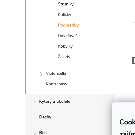
n
Struníky
e
Kolíčky
Podbradky
l
Dolaďovače
Kobylky
Žaludy
Violoncella
Kontrabasy
Kytary a ukulele
Dechy
Cook
zají
Bicí