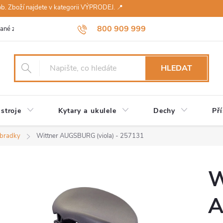
sob. Zboží najdete v kategorii VÝPRODEJ. 📍
800 909 999
ané značky
Návody a údržba
Reklamace
Obchodní podmínky 
HLEDAT
stroje
Kytary a ukulele
Dechy
Pří
bradky
Wittner AUGSBURG (viola) - 257131
W
A