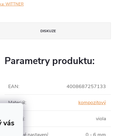
ka:
WITTNER
DISKUZE
Parametry produktu:
EAN
:
4008687257133
Materiál
:
kompozitový
Nástroj
:
viola
ý vás
Výškové nastavení
:
0 - 6 mm