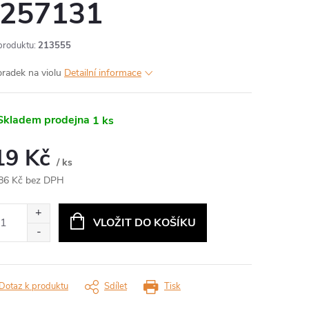
 257131
produktu:
213555
radek na violu
Detailní informace
kladem prodejna
1 ks
19 Kč
/ ks
86 Kč bez DPH
ná
:
VLOŽIT DO KOŠÍKU
Dotaz k produktu
Sdílet
Tisk