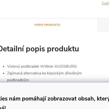
Znač
POPIS PRODUKTU
Detailní popis produktu
Violový podbradek Wittner AUGSBURG
Zajímavá alternativa ke klasickým dřevěným
podbradkům
Nástroj: viola
Materiál: kompozit
ies nám pomáhají zobrazovat obsah, kter
Výškové nastavení: 0 - 6 mm
má!