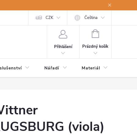
a osobní údaje
Odstoupení od kupní smlouvy
CZK
Čeština
NÁKUPNÍ
KOŠÍK
Prázdný košík
Přihlášení
slušenství
Nářadí
Materiál
Dětsk
ittner
UGSBURG (viola)