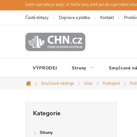
Přejít
Letní výprodej je tady! 🎶 Akční ceny platí jen do vyprodání zá
na
Časté dotazy
Doprava a platba
Kontakt
Prodáv
obsah
VÝPRODEJ
Struny
Smyčcové ná
Smyčcové nástroje
Violy
Postrojení
Pod
Domů
P
Přeskočit
Kategorie
kategorie
o
Struny