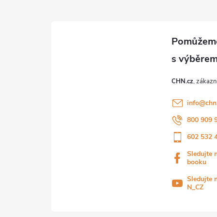
CHN.cz
info
@
chn
800 909 
602 532 
Sledujte 
booku
Sledujte 
N_CZ