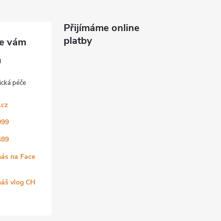
Přijímáme online
platby
.cz
999
489
nás na Face
náš vlog CH