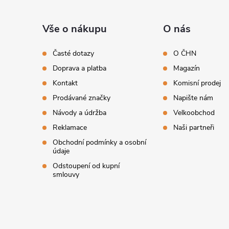
Z
á
Vše o nákupu
O nás
p
Časté dotazy
O ČHN
Doprava a platba
Magazín
a
Kontakt
Komisní prodej
t
Prodávané značky
Napište nám
Návody a údržba
Velkoobchod
í
Reklamace
Naši partneři
Obchodní podmínky a osobní
údaje
Odstoupení od kupní
smlouvy