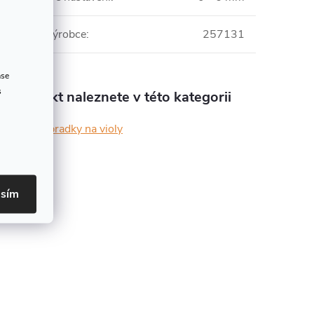
Číslo výrobce
:
257131
ase
s
Produkt naleznete v této kategorii
Podbradky na violy
asím