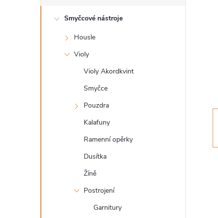
s
Smyčcové nástroje
t
Housle
r
Violy
a
Violy Akordkvint
Smyčce
n
Pouzdra
n
Kalafuny
Ramenní opěrky
í
Dusítka
p
Žíně
a
Postrojení
Garnitury