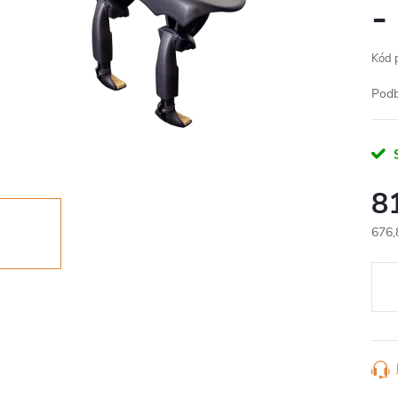
-
Kód 
Podb
S
8
676,
Měr
cena