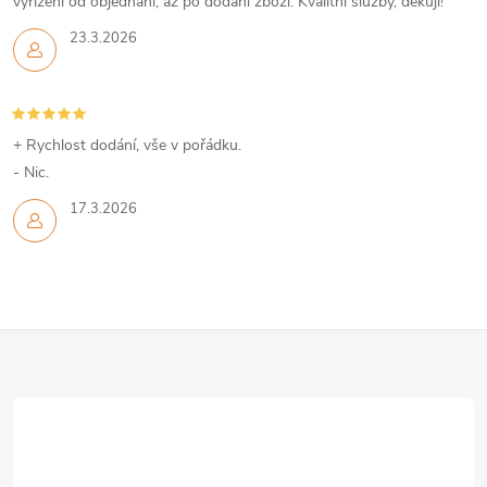
p
vyřízení od objednání, až po dodání zboží. Kvalitní služby, děkuji!
r
23.3.2026
v
k
+ Rychlost dodání, vše v pořádku.
y
- Nic.
v
17.3.2026
ý
p
Z
i
s
á
u
p