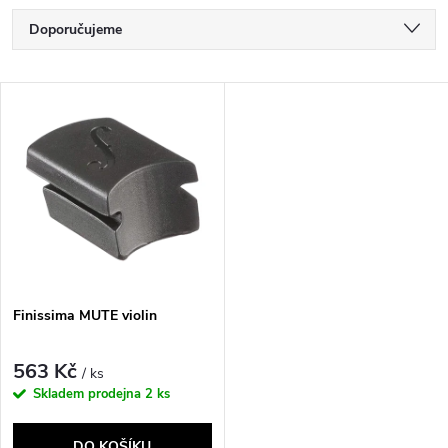
Ř
Doporučujeme
a
Nejlevnější
V
Nejdražší
z
ý
Nejprodávanější
e
p
Abecedně
n
i
í
s
p
Finissima MUTE violin
p
r
563 Kč
/ ks
r
Skladem prodejna
2 ks
o
DO KOŠÍKU