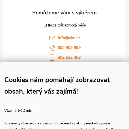
a
t
CHN.cz
í
info
@
chn.cz
800 909 999
602 532 489
Sledujte nás na Facebooku
Sledujte náš vlog CHN_CZ
Cookies nám pomáhají zobrazovat
obsah, který vás zajímá!
Vše o nákupu
Vážení návštěvníci,
O nás
Sbíráme ty
obecné pro správnou funkčnost
a pak i ty
marketingové a