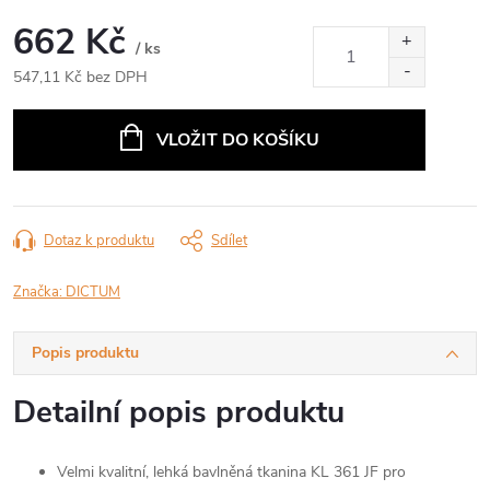
662 Kč
/ ks
547,11 Kč bez DPH
Měrná
cena:
VLOŽIT DO KOŠÍKU
Dotaz k produktu
Sdílet
Značka:
DICTUM
Popis produktu
Detailní popis produktu
Velmi kvalitní, lehká bavlněná tkanina KL 361 JF pro