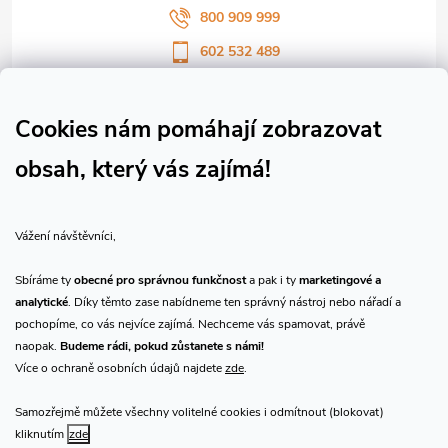
800 909 999
602 532 489
Sledujte nás na Facebooku
Sledujte náš vlog CHN_CZ
Cookies nám pomáhají zobrazovat
obsah, který vás zajímá!
Vše o nákupu
Vážení návštěvníci,
O nás
Sbíráme ty
obecné pro správnou funkčnost
a pak i ty
marketingové a
analytické
. Díky těmto zase nabídneme ten správný nástroj nebo nářadí a
Přijímáme online platby
pochopíme, co vás nejvíce zajímá. Nechceme vás spamovat, právě
naopak.
Budeme rádi, pokud zůstanete s námi!
Více o ochraně osobních údajů najdete
zde
.
Samozřejmě můžete všechny volitelné cookies i odmítnout (blokovat)
Prodejna Praha
kliknutím
zde