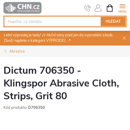
Přejít
NÁKUPNÍ
KOŠÍK
na
obsah
HLEDAT
Letní výprodej je tady! 🎶 Akční ceny platí jen do vyprodání zásob.
Zboží najdete v kategorii VÝPRODEJ. 📍
Abraziva
Dictum 706350 -
Klingspor Abrasive Cloth,
Strips, Grit 80
Kód produktu:
D706350