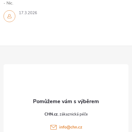
- Nic.
17.3.2026
Z
á
p
a
t
CHN.cz
í
info
@
chn.cz