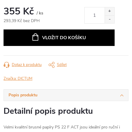
355 Kč
/ ks
293,39 Kč bez DPH
Měrná
cena:
VLOŽIT DO KOŠÍKU
Dotaz k produktu
Sdílet
Značka:
DICTUM
Popis produktu
Detailní popis produktu
Velmi kvalitní brusné papíry PS 22 F ACT jsou ideální pro ruční i