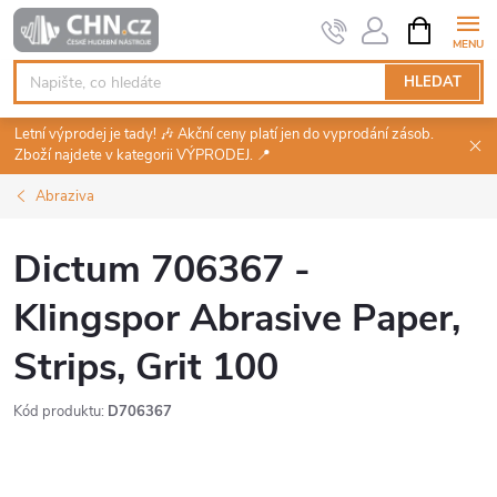
Přejít
NÁKUPNÍ
KOŠÍK
na
obsah
HLEDAT
Letní výprodej je tady! 🎶 Akční ceny platí jen do vyprodání zásob.
Zboží najdete v kategorii VÝPRODEJ. 📍
Abraziva
Dictum 706367 -
Klingspor Abrasive Paper,
Strips, Grit 100
Kód produktu:
D706367