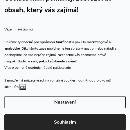
obsah, který vás zajímá!
Vše o nákupu
Vážení návštěvníci,
O nás
Sbíráme ty
obecné pro správnou funkčnost
a pak i ty
marketingové a
analytické
. Díky těmto zase nabídneme ten správný nástroj nebo nářadí a
Přijímáme online platby
pochopíme, co vás nejvíce zajímá. Nechceme vás spamovat, právě
naopak.
Budeme rádi, pokud zůstanete s námi!
Více o ochraně osobních údajů najdete
zde
.
Samozřejmě můžete všechny volitelné cookies i odmítnout (blokovat)
Prodejna Praha
kliknutím
zde
Nastavení
Copyright 2026
CHN.cz
. Všechna práva vyhrazena.
Upravit nastavení
cookies
Souhlasím
Vytvořil Shoptet