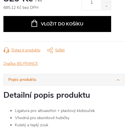
/ ks
685,12 Kč bez DPH
Měrná
cena:
VLOŽIT DO KOŠÍKU
Dotaz k produktu
Sdílet
Značka:
BG FRANCE
Popis produktu
Detailní popis produktu
Ligatura pro altsaxofon + plastový klobouček
Vhodná pro ebonitové hubičky
Kulatý a teplý zvuk