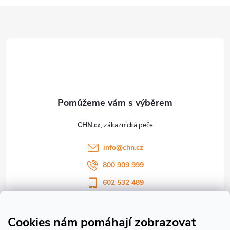
Z
á
p
a
t
CHN.cz
í
info
@
chn.cz
800 909 999
602 532 489
Sledujte nás na Facebooku
Sledujte náš vlog CHN_CZ
Cookies nám pomáhají zobrazovat