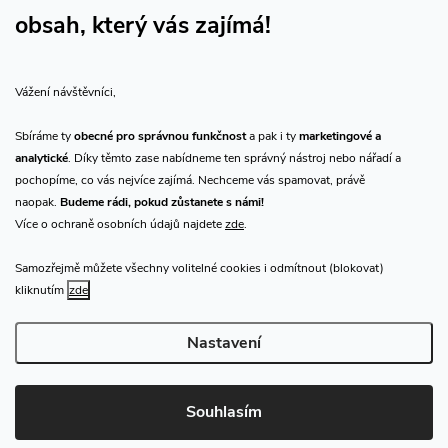
obsah, který vás zajímá!
Vše o nákupu
Vážení návštěvníci,
O nás
Sbíráme ty
obecné pro správnou funkčnost
a pak i ty
marketingové a
analytické
. Díky těmto zase nabídneme ten správný nástroj nebo nářadí a
Přijímáme online platby
pochopíme, co vás nejvíce zajímá. Nechceme vás spamovat, právě
naopak.
Budeme rádi, pokud zůstanete s námi!
Více o ochraně osobních údajů najdete
zde
.
Samozřejmě můžete všechny volitelné cookies i odmítnout (blokovat)
Prodejna Praha
kliknutím
zde
Nastavení
Copyright 2026
CHN.cz
. Všechna práva vyhrazena.
Upravit nastavení
cookies
Souhlasím
Vytvořil Shoptet