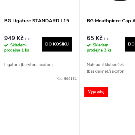
p
s
r
p
BG Ligature STANDARD L15
BG Mouthpiece Cap 
o
r
949 Kč
65 Kč
/ ks
/ ks
d
DO KOŠÍKU
DO
Skladem
Skladem
o
prodejna
1 ks
prodejna
3 ks
u
d
Ligatura (barytonsaxofon)
Náhradní klobouček
(basklarinet/saxofon)
k
u
Kód:
590161
t
Výprodej
k
ů
t
ů