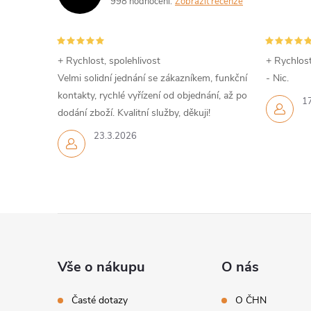
998 hodnocení
Zobrazit recenze
+ Rychlost, spolehlivost
+ Rychlost
Velmi solidní jednání se zákazníkem, funkční
- Nic.
kontakty, rychlé vyřízení od objednání, až po
1
dodání zboží. Kvalitní služby, děkuji!
23.3.2026
Z
á
Vše o nákupu
O nás
p
Časté dotazy
O ČHN