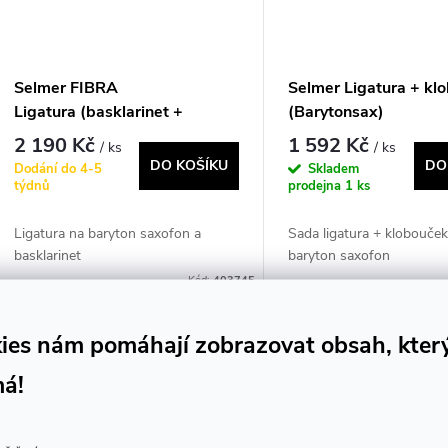
Selmer FIBRA
Selmer Ligatura + kl
Ligatura (basklarinet +
(Barytonsax)
barytonsax)
2 190 Kč
1 592 Kč
/ ks
/ ks
DO KOŠÍKU
DO
Dodání do 4-5
Skladem
týdnů
prodejna
1 ks
Ligatura na baryton saxofon a
Sada ligatura + klobouče
basklarinet
baryton saxofon
Kód:
403745
ies nám pomáhají zobrazovat obsah, kter
O
má!
v