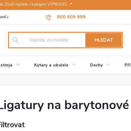
sob. Zboží najdete v kategorii VÝPRODEJ. 📍
800 909 999
ané značky
Návody a údržba
Reklamace
Obchodní podmínky 
HLEDAT
stroje
Kytary a ukulele
Dechy
Pří
Ligatury na barytonové
iltrovat