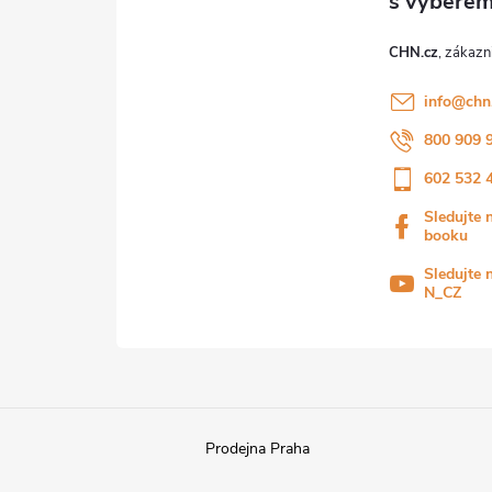
CHN.cz
info
@
chn
800 909 
602 532 
Sledujte 
booku
Sledujte 
N_CZ
Prodejna Praha