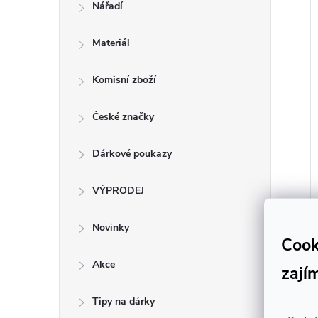
Nářadí
Materiál
Komisní zboží
České značky
Dárkové poukazy
VÝPRODEJ
Novinky
Cook
Akce
zají
Tipy na dárky
l