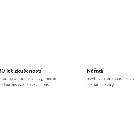
ý
p
s
u
30 let zkušeností
Nářadí
dborné poradenství a výjimečně
a vybavení pro houslaře a k
odnocený zákaznický servis
řezbáře a kutily