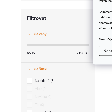
Vážení ná
Sbíráme 
nabídneme
spamovat
Více o oc
Dle ceny
Samozřejm
í
Nast
65
Kč
2190
Kč
r
Dle štítku
Na skladě
3
Akce
0
Novinka
0
Tip
0