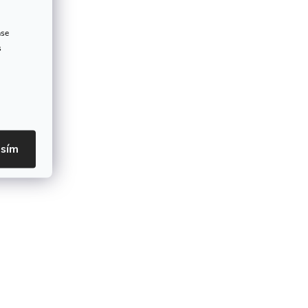
ase
s
asím