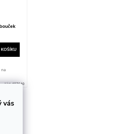
obouček
 KOŠÍKU
k na
Kód:
407640
ý vás