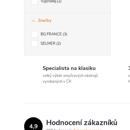
Výprodej
2
Značky
i
BG FRANCE
3
SELMER
2
Specialista na klasiku
velký výběr smyčcových nástrojů
o
vyrobených v ČR
h
Hodnocení zákazníků
4,9