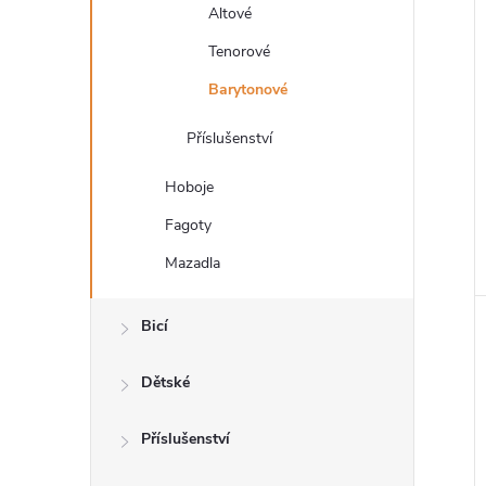
n
Altové
e
Tenorové
Barytonové
l
Příslušenství
Hoboje
Fagoty
Mazadla
Bicí
Dětské
Příslušenství