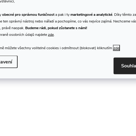
vštěvníci,
á
ty
obecné pro správnou funkčnost
a pak i ty
marketingové a analytické
. Díky těmto z
d
 ten správný nástroj nebo nářadí a pochopíme, co vás nejvíce zajímá. Nechceme vá
, právě naopak.
Budeme rádi, pokud zůstanete s námi!
a
hraně osobních údajů najdete
zde
.
c
ě můžete všechny volitelné cookies i odmítnout (blokovat) kliknutím
zde
avení
Souhl
p
v
k
y
v