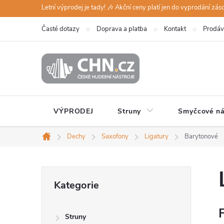
Přejít
Letní výprodej je tady! 🎶 Akční ceny platí jen do vyprodání zá
na
Časté dotazy
Doprava a platba
Kontakt
Prodáv
obsah
VÝPRODEJ
Struny
Smyčcové ná
Dechy
Saxofony
Ligatury
Barytonové
Domů
P
Přeskočit
Kategorie
kategorie
o
F
Struny