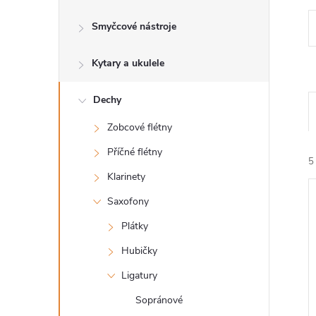
s
Smyčcové nástroje
t
Kytary a ukulele
r
a
Dechy
Zobcové flétny
n
Příčné flétny
5
n
Klarinety
Saxofony
í
Plátky
p
Hubičky
í
Ligatury
a
i
Sopránové