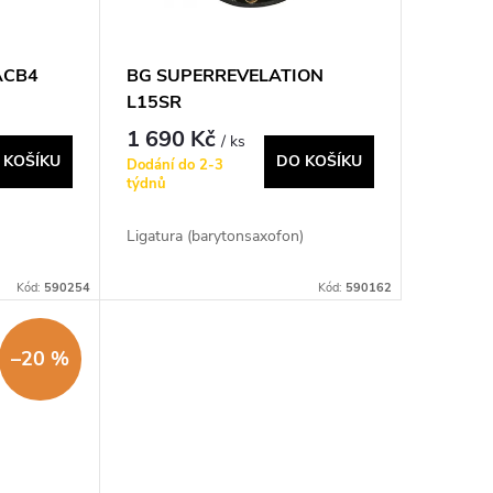
ACB4
BG SUPERREVELATION
L15SR
1 690 Kč
/ ks
 KOŠÍKU
DO KOŠÍKU
Dodání do 2-3
týdnů
Ligatura (barytonsaxofon)
Kód:
590254
Kód:
590162
–20 %