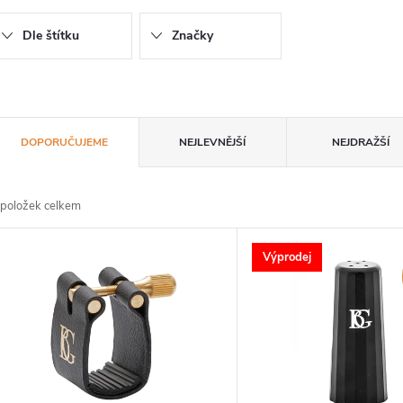
Dle štítku
Značky
Ř
DOPORUČUJEME
NEJLEVNĚJŠÍ
NEJDRAŽŠÍ
a
položek celkem
z
V
Výprodej
e
ý
n
p