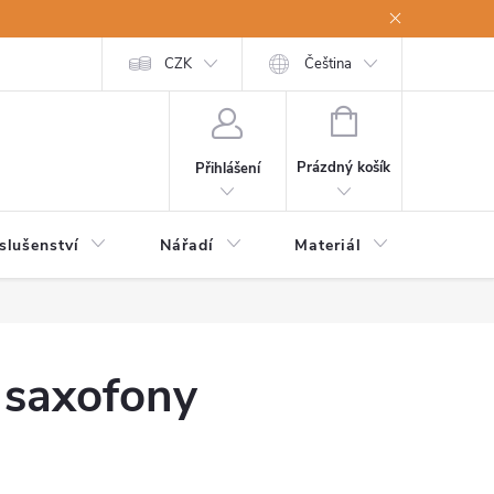
a osobní údaje
Odstoupení od kupní smlouvy
CZK
Čeština
NÁKUPNÍ
KOŠÍK
Prázdný košík
Přihlášení
slušenství
Nářadí
Materiál
Dětsk
 saxofony