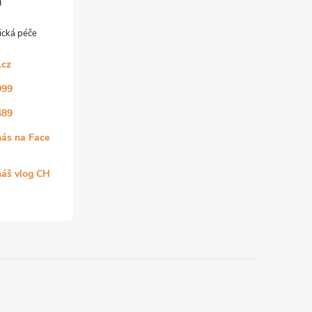
.cz
999
489
nás na Face
náš vlog CH