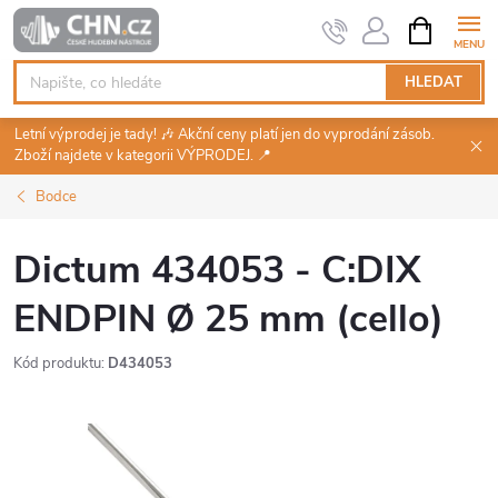
Přejít
NÁKUPNÍ
KOŠÍK
na
obsah
HLEDAT
Letní výprodej je tady! 🎶 Akční ceny platí jen do vyprodání zásob.
Zboží najdete v kategorii VÝPRODEJ. 📍
Bodce
Dictum 434053 - C:DIX
ENDPIN Ø 25 mm (cello)
Kód produktu:
D434053