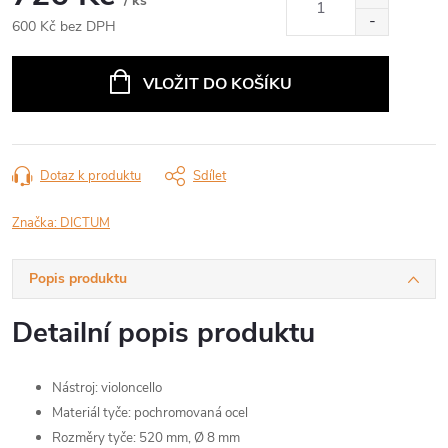
/ ks
600 Kč bez DPH
Měrná
cena:
VLOŽIT DO KOŠÍKU
Dotaz k produktu
Sdílet
Značka:
DICTUM
Popis produktu
Detailní popis produktu
Nástroj: violoncello
Materiál tyče: pochromovaná ocel
Rozměry tyče: 520 mm, Ø 8 mm