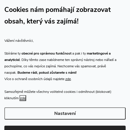
Sledujte náš vlog CHN_CZ
Cookies nám pomáhají zobrazovat
obsah, který vás zajímá!
Vše o nákupu
Vážení návštěvníci,
O nás
Sbíráme ty
obecné pro správnou funkčnost
a pak i ty
marketingové a
analytické
. Díky těmto zase nabídneme ten správný nástroj nebo nářadí a
Přijímáme online platby
pochopíme, co vás nejvíce zajímá. Nechceme vás spamovat, právě
naopak.
Budeme rádi, pokud zůstanete s námi!
Více o ochraně osobních údajů najdete
zde
.
Samozřejmě můžete všechny volitelné cookies i odmítnout (blokovat)
Prodejna Praha
kliknutím
zde
Nastavení
Copyright 2026
CHN.cz
. Všechna práva vyhrazena.
Upravit nastavení
cookies