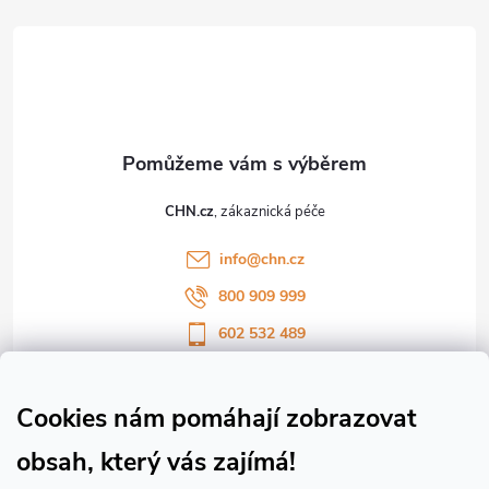
á
p
a
t
CHN.cz
í
info
@
chn.cz
800 909 999
602 532 489
Sledujte nás na Facebooku
Sledujte náš vlog CHN_CZ
Cookies nám pomáhají zobrazovat
obsah, který vás zajímá!