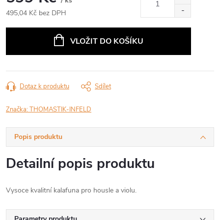
/ ks
495,04 Kč bez DPH
Měrná
cena:
VLOŽIT DO KOŠÍKU
Dotaz k produktu
Sdílet
Značka:
THOMASTIK-INFELD
Popis produktu
Detailní popis produktu
Vysoce kvalitní kalafuna pro housle a violu.
Parametry produktu