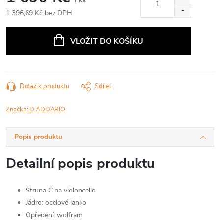
/ ks
1 396,69 Kč bez DPH
Měrná
cena:
VLOŽIT DO KOŠÍKU
Dotaz k produktu
Sdílet
Značka:
D'ADDARIO
Popis produktu
Detailní popis produktu
Struna C na violoncello
Jádro: ocelové lanko
Opředení: wolfram