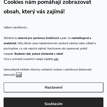
Cookies nám pomáhají zobrazovat
obsah, který vás zajímá!
Vše o nákupu
Vážení návštěvníci,
O nás
Sbíráme ty
obecné pro správnou funkčnost
a pak i ty
marketingové a
analytické
. Díky těmto zase nabídneme ten správný nástroj nebo nářadí a
Přijímáme online platby
pochopíme, co vás nejvíce zajímá. Nechceme vás spamovat, právě
naopak.
Budeme rádi, pokud zůstanete s námi!
Více o ochraně osobních údajů najdete
zde
.
Samozřejmě můžete všechny volitelné cookies i odmítnout (blokovat)
Prodejna Praha
kliknutím
zde
Nastavení
Copyright 2026
CHN.cz
. Všechna práva vyhrazena.
Upravit nastavení
cookies
Souhlasím