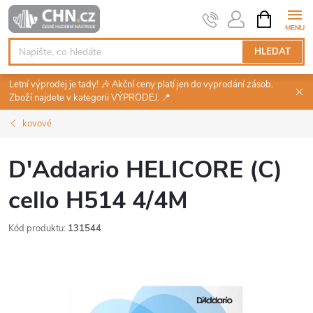
Přejít
NÁKUPNÍ
KOŠÍK
na
obsah
HLEDAT
Letní výprodej je tady! 🎶 Akční ceny platí jen do vyprodání zásob.
Zboží najdete v kategorii VÝPRODEJ. 📍
kovové
D'Addario HELICORE (C)
cello H514 4/4M
Kód produktu:
131544