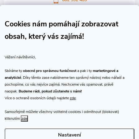
Sledujte nás na Facebooku
Sledujte náš vlog CHN_CZ
Cookies nám pomáhají zobrazovat
obsah, který vás zajímá!
Vše o nákupu
Vážení návštěvníci,
O nás
Sbíráme ty
obecné pro správnou funkčnost
a pak i ty
marketingové a
analytické
. Díky těmto zase nabídneme ten správný nástroj nebo nářadí a
Přijímáme online platby
pochopíme, co vás nejvíce zajímá. Nechceme vás spamovat, právě
naopak.
Budeme rádi, pokud zůstanete s námi!
Více o ochraně osobních údajů najdete
zde
.
Samozřejmě můžete všechny volitelné cookies i odmítnout (blokovat)
Prodejna Praha
kliknutím
zde
Nastavení