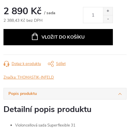
2 890 Kč
/ sada
2 388,43 Kč bez DPH
Měrná
cena:
VLOŽIT DO KOŠÍKU
Dotaz k produktu
Sdílet
Značka:
THOMASTIK-INFELD
Popis produktu
Detailní popis produktu
Violoncellová sada Superflexible 31