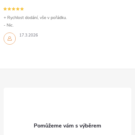
+ Rychlost dodání, vše v pořádku.
- Nic.
17.3.2026
Z
á
p
a