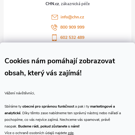
t
CHN.cz
í
info
@
chn.cz
800 909 999
602 532 489
Sledujte nás na Facebooku
Sledujte náš vlog CHN_CZ
Cookies nám pomáhají zobrazovat
obsah, který vás zajímá!
Vše o nákupu
Vážení návštěvníci,
O nás
Sbíráme ty
obecné pro správnou funkčnost
a pak i ty
marketingové a
analytické
. Díky těmto zase nabídneme ten správný nástroj nebo nářadí a
Přijímáme online platby
pochopíme, co vás nejvíce zajímá. Nechceme vás spamovat, právě
naopak.
Budeme rádi, pokud zůstanete s námi!
Více o ochraně osobních údajů najdete
zde
.