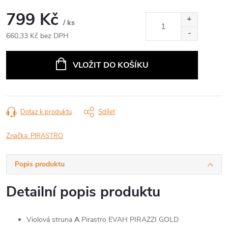
799 Kč
/ ks
660,33 Kč bez DPH
Měrná
cena:
VLOŽIT DO KOŠÍKU
Dotaz k produktu
Sdílet
Značka:
PIRASTRO
Popis produktu
Detailní popis produktu
Violová struna
A
Pirastro EVAH PIRAZZI GOLD