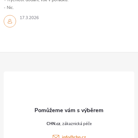
- Nic.
17.3.2026
Z
á
p
a
t
CHN.cz
í
info
@
chn.cz