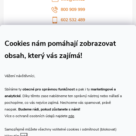
800 909 999
602 532 489
Sledujte nás na Facebooku
Sledujte náš vlog CHN_CZ
Cookies nám pomáhají zobrazovat
obsah, který vás zajímá!
Vše o nákupu
Vážení návštěvníci,
O nás
Sbíráme ty
obecné pro správnou funkčnost
a pak i ty
marketingové a
analytické
. Díky těmto zase nabídneme ten správný nástroj nebo nářadí a
Přijímáme online platby
pochopíme, co vás nejvíce zajímá. Nechceme vás spamovat, právě
naopak.
Budeme rádi, pokud zůstanete s námi!
Více o ochraně osobních údajů najdete
zde
.
Samozřejmě můžete všechny volitelné cookies i odmítnout (blokovat)
Prodejna Praha