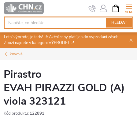
Přejít
NÁKUPNÍ
KOŠÍK
na
obsah
HLEDAT
Letní výprodej je tady! 🎶 Akční ceny platí jen do vyprodání zásob.
Zboží najdete v kategorii VÝPRODEJ. 📍
kovové
Pirastro
EVAH PIRAZZI GOLD (A)
viola 323121
Kód produktu:
122891