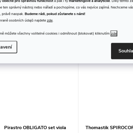
ty
obecné pro správnou funkčnost
a pak i ty
marketingové a analytické
. Díky těmto z
579 Kč
2 990 Kč
 ten správný nástroj nebo nářadí a pochopíme, co vás nejvíce zajímá. Nechceme vá
/ ks
/ sada
DO KOŠÍKU
, právě naopak.
Budeme rádi, pokud zůstanete s námi!
Skladem
DO
Dodání do 1-2
prodejna
2 ks
hraně osobních údajů najdete
zde
.
týdnů
ě můžete všechny volitelné cookies i odmítnout (blokovat) kliknutím
zde
Struna A na violu
Struny na violu - sada
Kód:
137201
avení
Souhl
Pirastro OBLIGATO set viola
Thomastik SPIROCOR