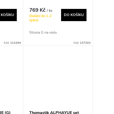
769 Kč
/ ks
 KOŠÍKU
DO KOŠÍKU
Dodání do 1-2
týdnů
Struna G na violu
Kód:
112204
Kód:
137203
E (G)
Thomastik ALPHAYUE set