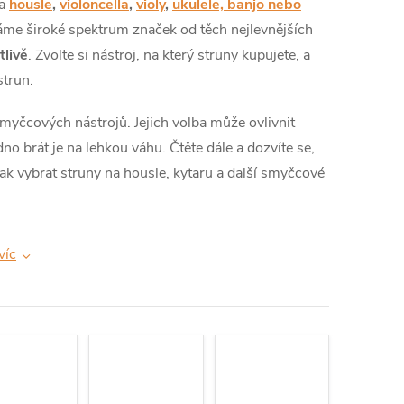
na
housle
,
violoncella
,
violy
,
ukulele, banjo nebo
áme široké spektrum značek od těch nejlevnějších
tlivě
. Zvolte si nástroj, na který struny kupujete, a
trun.
myčcových nástrojů. Jejich volba může ovlivnit
dno brát je na lehkou váhu. Čtěte dále a dozvíte se,
. Jak vybrat struny na housle, kytaru a další smyčcové
víc