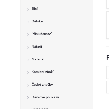
n
Bicí
e
Dětské
l
Příslušenství
Nářadí
F
Materiál
Komisní zboží
České značky
Dárkové poukazy