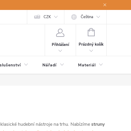
a osobní údaje
Odstoupení od kupní smlouvy
CZK
Čeština
NÁKUPNÍ
KOŠÍK
Prázdný košík
Přihlášení
slušenství
Nářadí
Materiál
Dětsk
 klasické hudební nástroje na trhu. Nabízíme
struny