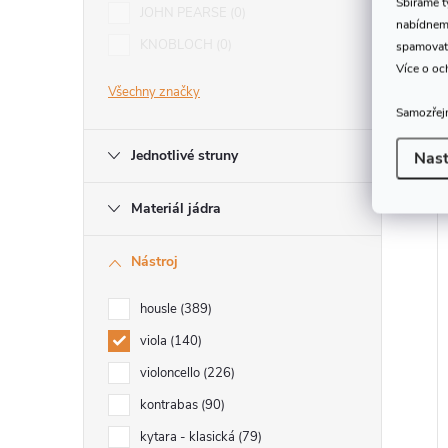
Sbíráme 
JOHN PEARSE
0
nabídneme
KNOBLOCH
0
spamovat
Více o oc
Všechny značky
Samozřejm
Jednotlivé struny
Nast
Materiál jádra
Nástroj
housle
389
viola
140
violoncello
226
kontrabas
90
kytara - klasická
79