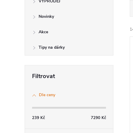
VÝPRODEJ
Novinky
1
Akce
Tipy na dárky
í
i
Dle ceny
239
Kč
7290
Kč