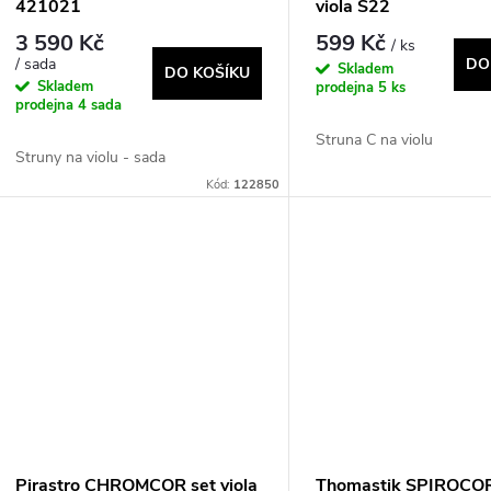
421021
viola S22
3 590 Kč
599 Kč
/ ks
/ sada
DO
Skladem
DO KOŠÍKU
Skladem
prodejna
5 ks
prodejna
4 sada
Struna C na violu
Struny na violu - sada
Kód:
122850
Pirastro CHROMCOR set viola
Thomastik SPIROCOR