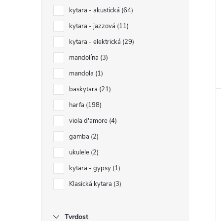
kytara - akustická
64
kytara - jazzová
11
kytara - elektrická
29
mandolína
3
mandola
1
baskytara
21
harfa
198
viola d'amore
4
gamba
2
ukulele
2
kytara - gypsy
1
Klasická kytara
3
Tvrdost