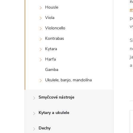
s
n
Housle
m
t
Viola
p
v
r
Violoncello
Kontrabas
S
a
n
Kytara
j
n
Harfa
a
Gamba
n
Ukulele, banjo, mandolína
í
Smyčcové nástroje
p
Kytary a ukulele
a
Dechy