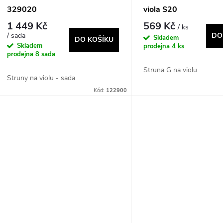
329020
viola S20
1 449 Kč
569 Kč
/ ks
/ sada
DO
Skladem
DO KOŠÍKU
Skladem
prodejna
4 ks
prodejna
8 sada
Struna G na violu
Struny na violu - sada
Kód:
122900