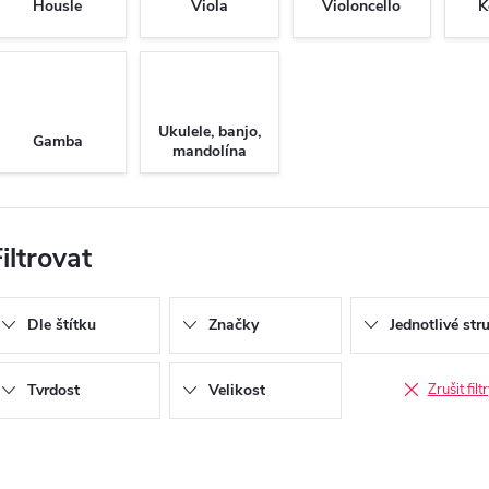
Housle
Viola
Violoncello
K
Ukulele, banjo,
Gamba
mandolína
iltrovat
Dle štítku
Značky
Jednotlivé str
Tvrdost
Velikost
Zrušit filt