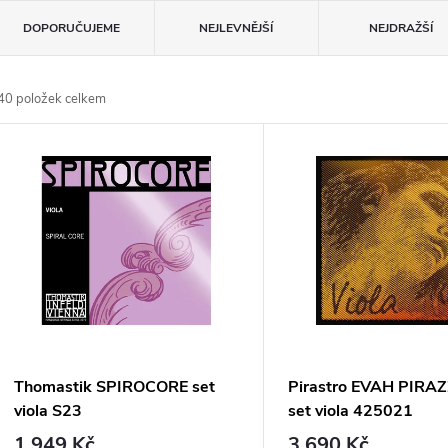
Ř
DOPORUČUJEME
NEJLEVNĚJŠÍ
NEJDRAŽŠÍ
a
40
položek celkem
z
V
e
ý
n
p
p
s
r
p
Thomastik SPIROCORE set
Pirastro EVAH PIRA
o
viola S23
set viola 425021
r
1 949 Kč
3 690 Kč