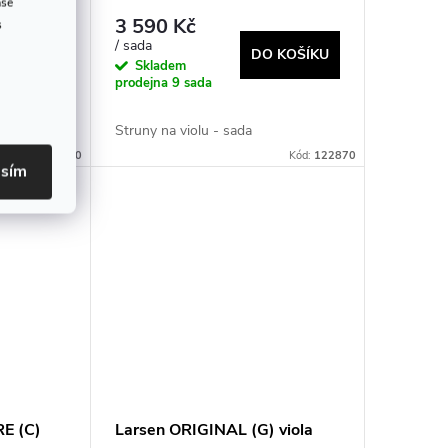
ase
3 590 Kč
s
/ sada
 KOŠÍKU
DO KOŠÍKU
Skladem
prodejna
9 sada
Struny na violu - sada
Kód:
137200
Kód:
122870
asím
E (C)
Larsen ORIGINAL (G) viola