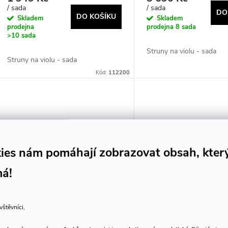
d
/ sada
/ sada
DO
o
DO KOŠÍKU
Skladem
Skladem
prodejna
prodejna
8 sada
u
>10 sada
d
Struny na violu - sada
k
Struny na violu - sada
u
Kód:
112200
t
k
ů
t
ů
ies nám pomáhají zobrazovat obsah, kter
má!
vštěvníci,
Larsen ORIGINAL (A) viola
Larsen ORIGINAL set 