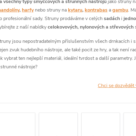
a všechny typy smyčcových a strunných nástrojů
jako struny 
andolíny
,
harfy
nebo struny na
kytaru
,
kontrabas
a
gambu
. M
o profesionální sady. Struny prodáváme v celých
sadách
i
jedno
ybírejte z naší nabídky
celokovových, nylonových a střevových
s
truny jsou nepostradatelným příslušenstvím všech drnkacích i s
ejen zvuk hudebního nástroje, ale také pocit ze hry, a tak není ra
ak vybrat ten nejlepší materiál, ideální tvrdost a další parametry
 strunné nástroje?
Chci se dozvědět 