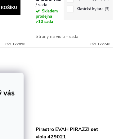
/ sada
 KOŠÍKU
Klasická kytara
3
DO KOŠÍKU
Skladem
prodejna
>10 sada
Struny na violu - sada
Kód:
122890
Kód:
122740
ý vás
viola
Pirastro EVAH PIRAZZI set
viola 429021