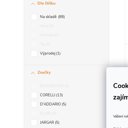
Dle štítku
Na skladě
88
Akce
0
Novinka
0
Tip
0
Výprodej
1
Značky
Cook
BOW BRAND
0
zají
CORELLI
13
D'ADDARIO
5
ELIXIR
0
Vážení ná
JARGAR
5