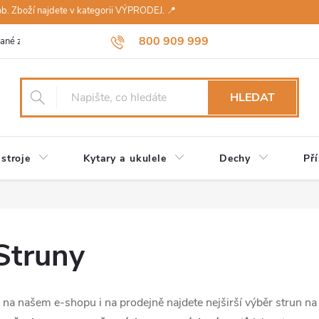
sob. Zboží najdete v kategorii VÝPRODEJ. 📍
800 909 999
ané značky
Návody a údržba
Reklamace
Obchodní podmínky 
HLEDAT
stroje
Kytary a ukulele
Dechy
Pří
Struny
 na našem e-shopu i na prodejně najdete nejširší výběr strun na