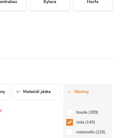
ontrabas
Kytara
Harfa
uny
Materiál jádra
Nástroj
ry
housle
389
viola
140
violoncello
226