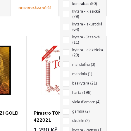
kontrabas
90
NEJPRODÁVANĚJŠÍ
ABECEDNĚ
kytara - klasická
79
kytara - akustická
64
kytara - jazzová
11
kytara - elektrická
29
mandolína
3
mandola
1
baskytara
21
harfa
198
viola d'amore
4
gamba
2
ZZI GOLD
Pirastro TONICA set viola
422021
ukulele
2
1 290 Kč
kytara - gypsy
1