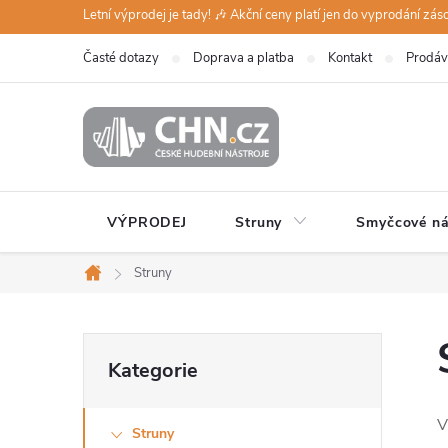
Přejít
Letní výprodej je tady! 🎶 Akční ceny platí jen do vyprodání zá
na
Časté dotazy
Doprava a platba
Kontakt
Prodáv
obsah
VÝPRODEJ
Struny
Smyčcové ná
Struny
Domů
P
Přeskočit
Kategorie
kategorie
o
V
Struny