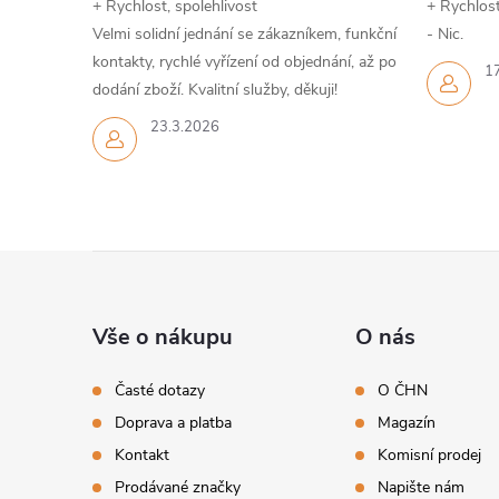
+ Rychlost, spolehlivost
+ Rychlost
Velmi solidní jednání se zákazníkem, funkční
- Nic.
kontakty, rychlé vyřízení od objednání, až po
1
dodání zboží. Kvalitní služby, děkuji!
23.3.2026
Z
á
Vše o nákupu
O nás
p
Časté dotazy
O ČHN
Doprava a platba
Magazín
a
Kontakt
Komisní prodej
Prodávané značky
Napište nám