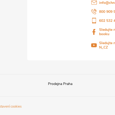
info
@
chn
800 909 
602 532 
Sledujte 
booku
Sledujte 
N_CZ
Prodejna Praha
stavení cookies