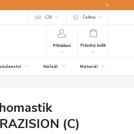
a osobní údaje
Odstoupení od kupní smlouvy
CZK
Čeština
NÁKUPNÍ
KOŠÍK
Prázdný košík
Přihlášení
slušenství
Nářadí
Materiál
Dětsk
homastik
RAZISION (C)