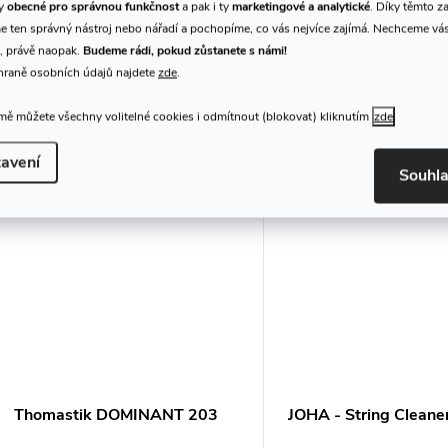
ty
obecné pro správnou funkčnost
a pak i ty
marketingové a analytické
. Díky těmto z
 ten správný nástroj nebo nářadí a pochopíme, co vás nejvíce zajímá. Nechceme vá
, právě naopak.
Budeme rádi, pokud zůstanete s námi!
hraně osobních údajů najdete
zde
.
K tomuto produktu doporuču
ě můžete všechny volitelné cookies i odmítnout (blokovat) kliknutím
zde
avení
Souhl
Thomastik DOMINANT 203
JOHA - String Cleane