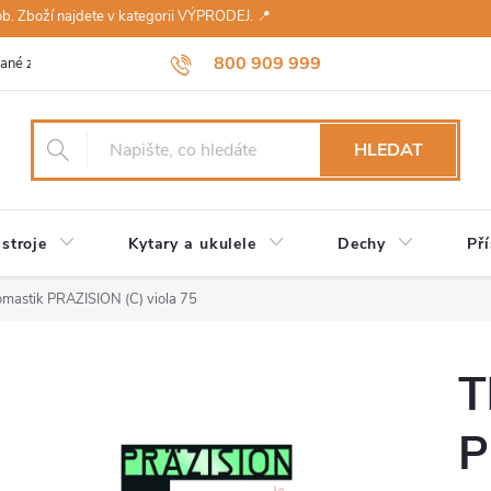
sob. Zboží najdete v kategorii VÝPRODEJ. 📍
800 909 999
ané značky
Návody a údržba
Reklamace
Obchodní podmínky 
HLEDAT
stroje
Kytary a ukulele
Dechy
Pří
mastik PRAZISION (C) viola 75
T
P