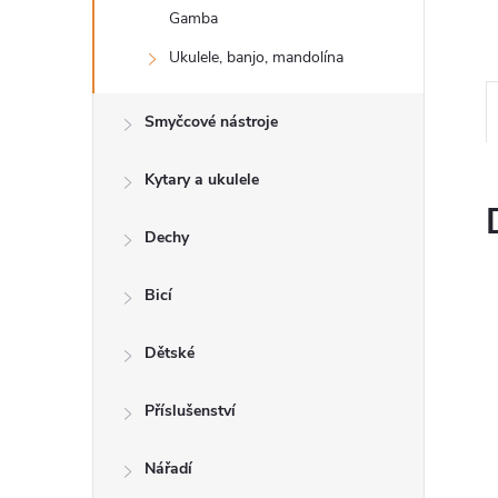
n
Gamba
e
Ukulele, banjo, mandolína
l
Smyčcové nástroje
Kytary a ukulele
Dechy
Bicí
Dětské
Příslušenství
Nářadí