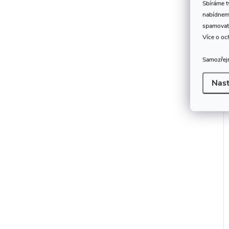
Sbíráme 
nabídneme
spamovat
Více o oc
Samozřejm
Nast