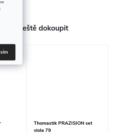
ase
s
jeme ještě dokoupit
asím
r
Thomastik PRAZISION set
viola 79