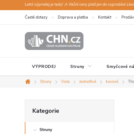
Přejít
Letní výprodej je tady! 🎶 Akční ceny platí jen do vyprodání zá
na
Časté dotazy
Doprava a platba
Kontakt
Prodáv
obsah
VÝPRODEJ
Struny
Smyčcové ná
Struny
Viola
Jednotlivé
kovové
Tho
Domů
P
Přeskočit
Kategorie
kategorie
o
Struny