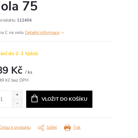
iola 75
produktu:
112404
na C na violu
Detailní informace
ání do 2-3 týdnů
89 Kč
/ ks
49 Kč bez DPH
ná
:
VLOŽIT DO KOŠÍKU
Dotaz k produktu
Sdílet
Tisk