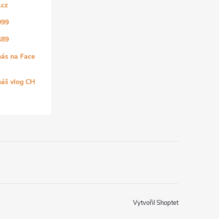
.cz
999
489
nás na Face
náš vlog CH
Vytvořil Shoptet