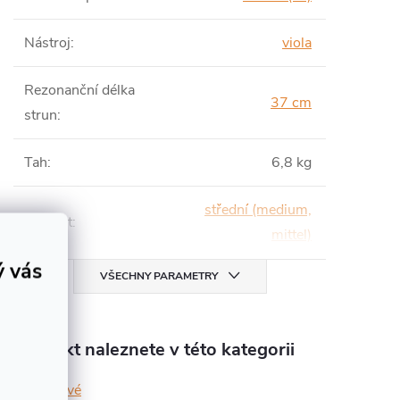
Nástroj
:
viola
Rezonanční délka
37 cm
strun
:
Tah
:
6,8 kg
střední (medium,
Tvrdost
:
mittel)
ý vás
VŠECHNY PARAMETRY
Produkt naleznete v této kategorii
kovové