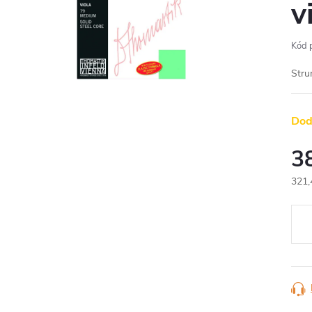
v
Kód 
Stru
Dod
3
321,
Měr
cena