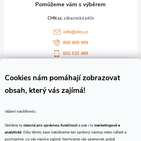
t
CHN.cz
í
info
@
chn.cz
800 909 999
602 532 489
Sledujte nás na Facebooku
Sledujte náš vlog CHN_CZ
Cookies nám pomáhají zobrazovat
obsah, který vás zajímá!
Vše o nákupu
Vážení návštěvníci,
O nás
Sbíráme ty
obecné pro správnou funkčnost
a pak i ty
marketingové a
analytické
. Díky těmto zase nabídneme ten správný nástroj nebo nářadí a
Přijímáme online platby
pochopíme, co vás nejvíce zajímá. Nechceme vás spamovat, právě