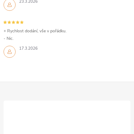
23.3.2026
+ Rychlost dodání, vše v pořádku.
- Nic.
17.3.2026
Z
á
p
a