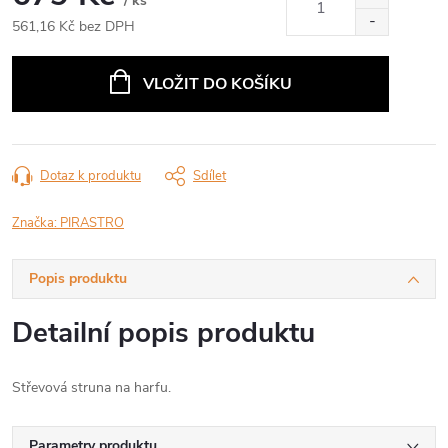
/ ks
561,16 Kč bez DPH
Měrná
cena:
VLOŽIT DO KOŠÍKU
Dotaz k produktu
Sdílet
Značka:
PIRASTRO
Popis produktu
Detailní popis produktu
Střevová struna na harfu.
Parametry produktu