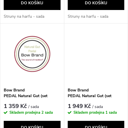
o
DO KOŠÍKU
DO KOŠÍKU
d
d
Struny na harfu - sada
Struny na harfu - sada
u
u
k
k
t
t
ů
ů
Bow Brand
Bow Brand
PEDAL Natural Gut (set
PEDAL Natural Gut (set
1. octave)
2. octave)
1 359 Kč
1 949 Kč
/ sada
/ sada
Skladem prodejna
2 sada
Skladem prodejna
1 sada
DO KOŠÍKU
DO KOŠÍKU