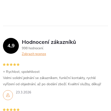
O
v
l
á
Hodnocení zákazníků
d
4,9
998 hodnocení
a
Zobrazit recenze
c
í
+ Rychlost, spolehlivost
Velmi solidní jednání se zákazníkem, funkční kontakty, rychlé
p
vyřízení od objednání, až po dodání zboží. Kvalitní služby, děkuji!
r
23.3.2026
v