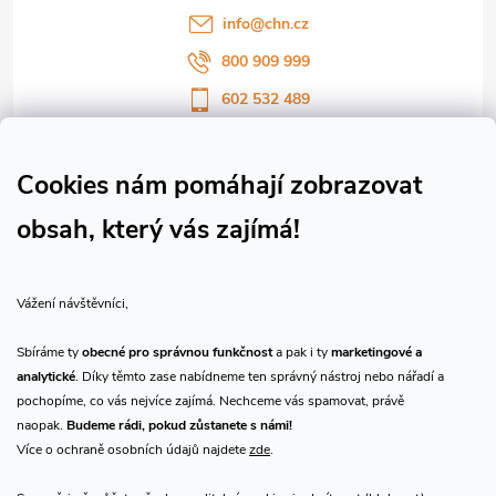
í
info
@
chn.cz
800 909 999
602 532 489
Sledujte nás na Facebooku
Sledujte náš vlog CHN_CZ
Cookies nám pomáhají zobrazovat
obsah, který vás zajímá!
Vše o nákupu
Vážení návštěvníci,
O nás
Sbíráme ty
obecné pro správnou funkčnost
a pak i ty
marketingové a
analytické
. Díky těmto zase nabídneme ten správný nástroj nebo nářadí a
Přijímáme online platby
pochopíme, co vás nejvíce zajímá. Nechceme vás spamovat, právě
naopak.
Budeme rádi, pokud zůstanete s námi!
Více o ochraně osobních údajů najdete
zde
.