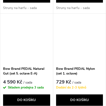
Struny na harfu - sada
Struny na harfu - sada
Bow Brand PEDAL Natural
Bow Brand PEDAL Nylon
Gut (set 5. octave E-A)
(set 1. octave)
4 590 Kč
729 Kč
/ sada
/ sada
Skladem prodejna
3 sada
Dodání do 2-3 týdnů
DO KOŠÍKU
DO KOŠÍKU