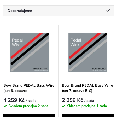
Ř
Doporučujeme
a
Nejlevnější
V
Nejdražší
z
ý
Nejprodávanější
e
p
Abecedně
n
i
í
s
p
Bow Brand PEDAL Bass Wire
Bow Brand PEDAL Bass Wire
(set 6. octave)
(set 7. octave E-C)
p
r
4 259 Kč
2 059 Kč
/ sada
/ sada
r
Skladem prodejna
2 sada
Skladem prodejna
1 sada
o