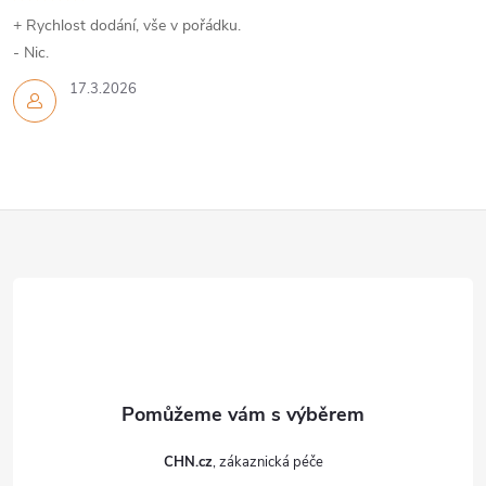
k
+ Rychlost dodání, vše v pořádku.
y
- Nic.
v
17.3.2026
ý
p
Z
i
s
á
u
p
a
t
CHN.cz