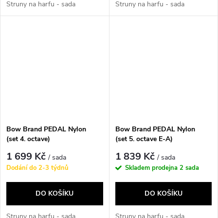
Struny na harfu - sada
Struny na harfu - sada
Bow Brand PEDAL Nylon
Bow Brand PEDAL Nylon
(set 4. octave)
(set 5. octave E-A)
1 699 Kč
1 839 Kč
/ sada
/ sada
Dodání do 2-3 týdnů
Skladem prodejna
2 sada
DO KOŠÍKU
DO KOŠÍKU
Struny na harfu - sada
Struny na harfu - sada