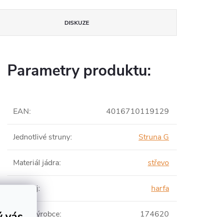
DISKUZE
Parametry produktu:
EAN
:
4016710119129
Jednotlivé struny
:
Struna G
Materiál jádra
:
střevo
Nástroj
:
harfa
ý vás
Číslo výrobce
:
174620