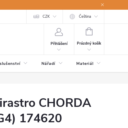
a osobní údaje
Odstoupení od kupní smlouvy
CZK
Čeština
NÁKUPNÍ
KOŠÍK
Prázdný košík
Přihlášení
slušenství
Nářadí
Materiál
Dětsk
irastro CHORDA
G4) 174620