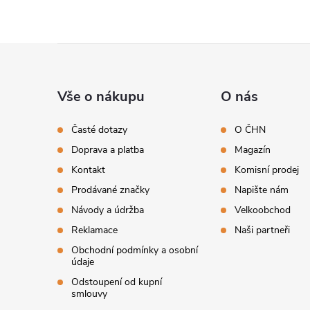
Z
á
Vše o nákupu
O nás
p
Časté dotazy
O ČHN
Doprava a platba
Magazín
a
Kontakt
Komisní prodej
t
Prodávané značky
Napište nám
Návody a údržba
Velkoobchod
í
Reklamace
Naši partneři
Obchodní podmínky a osobní
údaje
Odstoupení od kupní
smlouvy