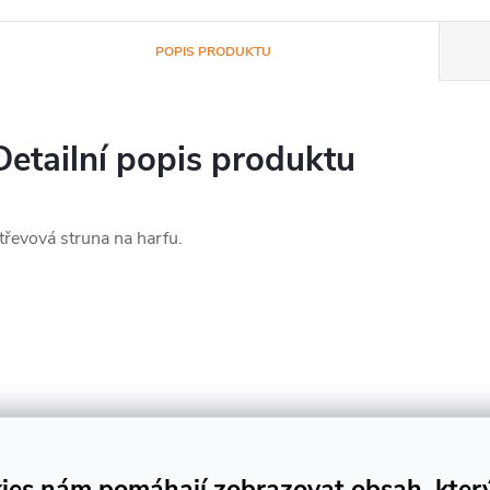
POPIS PRODUKTU
Detailní popis produktu
třevová struna na harfu.
ies nám pomáhají zobrazovat obsah, kter