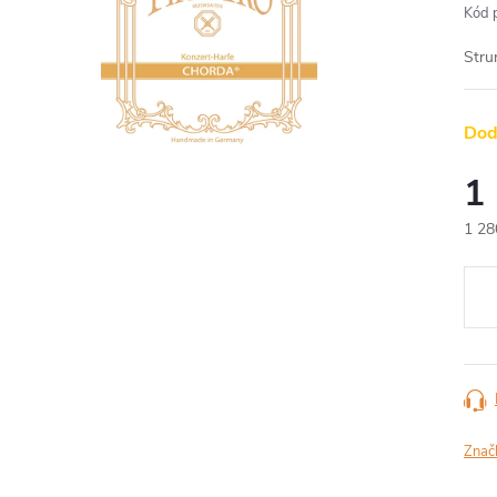
Kód 
Stru
Dod
1
1 28
Měr
cena
Znač