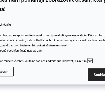
má!
vštěvníci,
ty
obecné pro správnou funkčnost
a pak i ty
marketingové a analytické
. Díky těmto z
 ten správný nástroj nebo nářadí a pochopíme, co vás nejvíce zajímá. Nechceme vá
, právě naopak.
Budeme rádi, pokud zůstanete s námi!
hraně osobních údajů najdete
zde
.
ě můžete všechny volitelné cookies i odmítnout (blokovat) kliknutím
zde
avení
Souhl