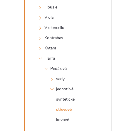
s
Housle
t
Viola
r
Violoncello
Kontrabas
a
Kytara
n
Harfa
Pedálová
n
sady
í
jednotlivé
syntetické
p
střevové
a
kovové