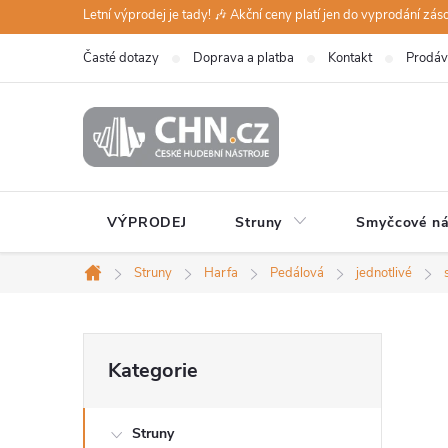
Přejít
Letní výprodej je tady! 🎶 Akční ceny platí jen do vyprodání zá
na
Časté dotazy
Doprava a platba
Kontakt
Prodáv
obsah
VÝPRODEJ
Struny
Smyčcové ná
Struny
Harfa
Pedálová
jednotlivé
Domů
P
Přeskočit
Kategorie
kategorie
o
Struny