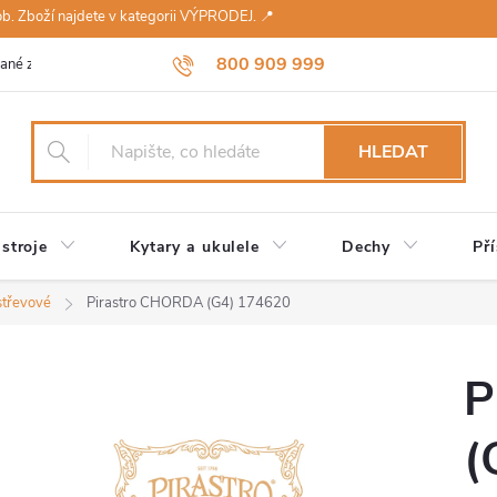
sob. Zboží najdete v kategorii VÝPRODEJ. 📍
800 909 999
ané značky
Návody a údržba
Reklamace
Obchodní podmínky 
HLEDAT
stroje
Kytary a ukulele
Dechy
Pří
střevové
Pirastro CHORDA (G4) 174620
P
(