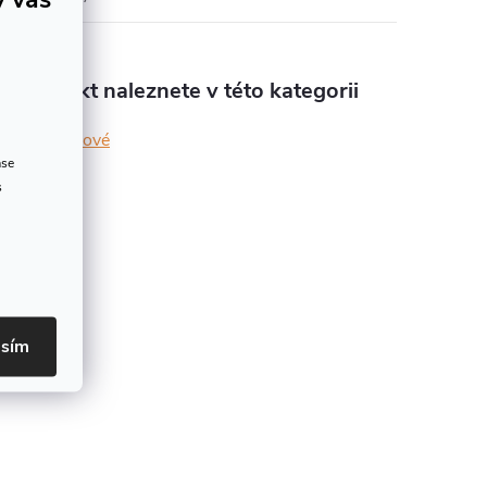
Produkt naleznete v této kategorii
střevové
ase
s
asím