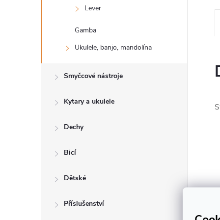
n
Lever
e
Gamba
l
Ukulele, banjo, mandolína
Smyčcové nástroje
Kytary a ukulele
S
Dechy
Bicí
Dětské
Příslušenství
Cook