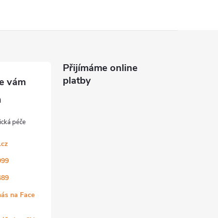
Přijímáme online
platby
.cz
999
489
nás na Face