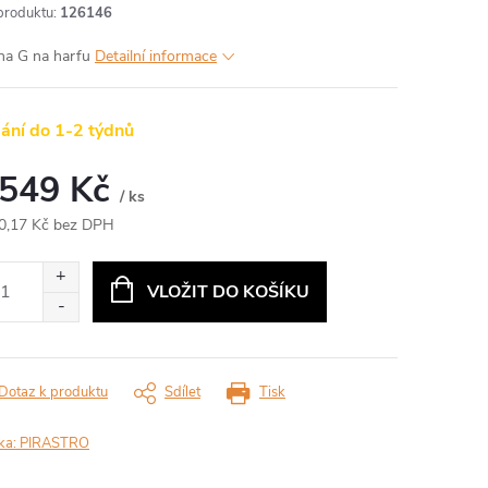
produktu:
126146
na G na harfu
Detailní informace
ání do 1-2 týdnů
 549 Kč
/ ks
0,17 Kč bez DPH
ná
:
VLOŽIT DO KOŠÍKU
Dotaz k produktu
Sdílet
Tisk
ka:
PIRASTRO