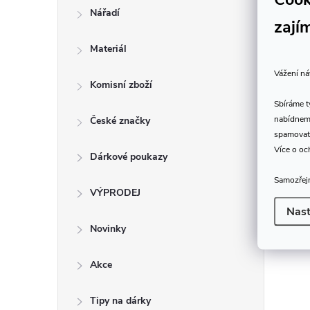
Nářadí
zají
Materiál
Vážení ná
Komisní zboží
Sbíráme 
nabídneme
České značky
spamovat
Více o oc
Dárkové poukazy
Samozřejm
VÝPRODEJ
Nast
Novinky
Akce
Tipy na dárky