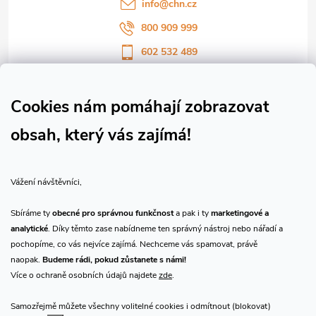
í
info
@
chn.cz
800 909 999
602 532 489
Sledujte nás na Facebooku
Sledujte náš vlog CHN_CZ
Cookies nám pomáhají zobrazovat
obsah, který vás zajímá!
Vše o nákupu
Vážení návštěvníci,
O nás
Sbíráme ty
obecné pro správnou funkčnost
a pak i ty
marketingové a
analytické
. Díky těmto zase nabídneme ten správný nástroj nebo nářadí a
Přijímáme online platby
pochopíme, co vás nejvíce zajímá. Nechceme vás spamovat, právě
naopak.
Budeme rádi, pokud zůstanete s námi!
Více o ochraně osobních údajů najdete
zde
.
Samozřejmě můžete všechny volitelné cookies i odmítnout (blokovat)