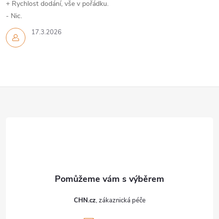
+ Rychlost dodání, vše v pořádku.
- Nic.
17.3.2026
Z
á
p
a
t
CHN.cz