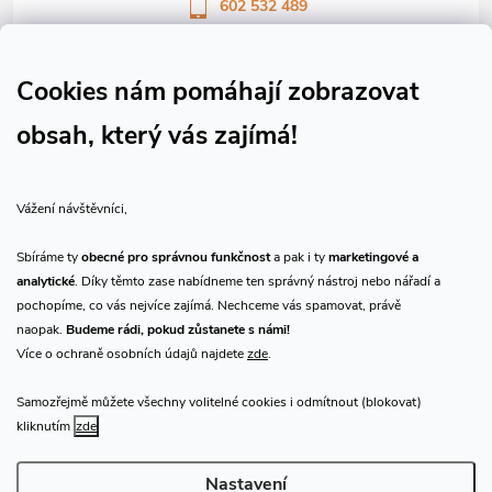
602 532 489
Sledujte nás na Facebooku
Sledujte náš vlog CHN_CZ
Cookies nám pomáhají zobrazovat
obsah, který vás zajímá!
Vše o nákupu
Vážení návštěvníci,
O nás
Sbíráme ty
obecné pro správnou funkčnost
a pak i ty
marketingové a
analytické
. Díky těmto zase nabídneme ten správný nástroj nebo nářadí a
Přijímáme online platby
pochopíme, co vás nejvíce zajímá. Nechceme vás spamovat, právě
naopak.
Budeme rádi, pokud zůstanete s námi!
Více o ochraně osobních údajů najdete
zde
.
Samozřejmě můžete všechny volitelné cookies i odmítnout (blokovat)
Prodejna Praha
kliknutím
zde
Nastavení