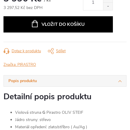
/ ks
3 297,52 Kč bez DPH
Měrná
cena:
VLOŽIT DO KOŠÍKU
Dotaz k produktu
Sdílet
Značka:
PIRASTRO
Popis produktu
Detailní popis produktu
Violová struna
G
Pirastro OLIV STEIF
Jádro struny: střevo
Materiál opředení: zlato/stříbro ( Au/Ag )