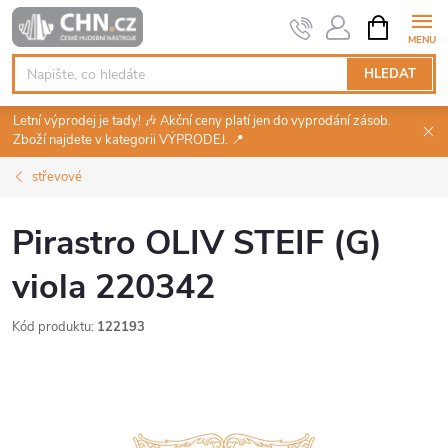
Přejít
NÁKUPNÍ
KOŠÍK
na
obsah
HLEDAT
Letní výprodej je tady! 🎶 Akční ceny platí jen do vyprodání zásob.
Zboží najdete v kategorii VÝPRODEJ. 📍
střevové
Pirastro OLIV STEIF (G)
viola 220342
Kód produktu:
122193