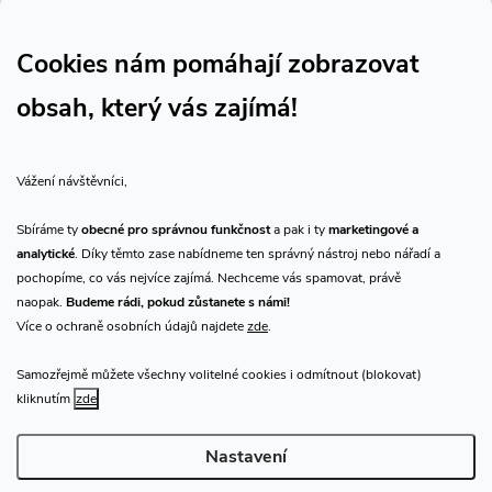
Sledujte nás na Facebooku
Sledujte náš vlog CHN_CZ
Cookies nám pomáhají zobrazovat
obsah, který vás zajímá!
Vše o nákupu
Vážení návštěvníci,
O nás
Sbíráme ty
obecné pro správnou funkčnost
a pak i ty
marketingové a
analytické
. Díky těmto zase nabídneme ten správný nástroj nebo nářadí a
Přijímáme online platby
pochopíme, co vás nejvíce zajímá. Nechceme vás spamovat, právě
naopak.
Budeme rádi, pokud zůstanete s námi!
Více o ochraně osobních údajů najdete
zde
.
Samozřejmě můžete všechny volitelné cookies i odmítnout (blokovat)
Prodejna Praha
kliknutím
zde
Nastavení
Copyright 2026
CHN.cz
. Všechna práva vyhrazena.
Upravit nastavení