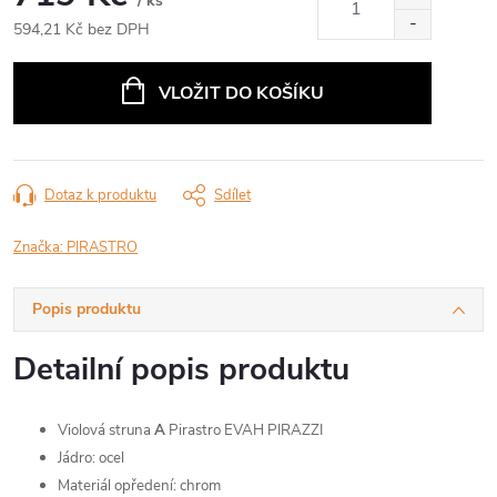
/ ks
594,21 Kč bez DPH
Měrná
cena:
VLOŽIT DO KOŠÍKU
Dotaz k produktu
Sdílet
Značka:
PIRASTRO
Popis produktu
Detailní popis produktu
Violová struna
A
Pirastro EVAH PIRAZZI
Jádro: ocel
Materiál opředení: chrom