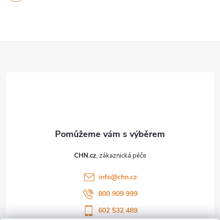
Z
á
p
a
t
CHN.cz
í
info
@
chn.cz
800 909 999
602 532 489