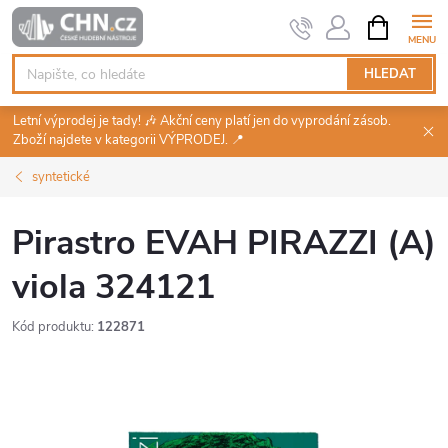
Přejít
NÁKUPNÍ
KOŠÍK
na
obsah
HLEDAT
Letní výprodej je tady! 🎶 Akční ceny platí jen do vyprodání zásob.
Zboží najdete v kategorii VÝPRODEJ. 📍
syntetické
Pirastro EVAH PIRAZZI (A)
viola 324121
Kód produktu:
122871