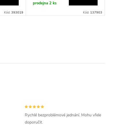
prodejna
2 ks
Kód:
393019
Kód:
137903
Rychlé bezproblémové jednání. Mohu vřele
doporučit.