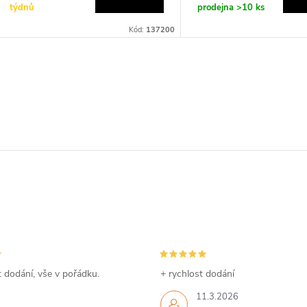
týdnů
prodejna
>10 ks
Kód:
137200
 dodání, vše v pořádku.
+ rychlost dodání
11.3.2026