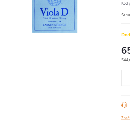
Kód 
Stru
Dod
6
544,
Měr
cena
Znač