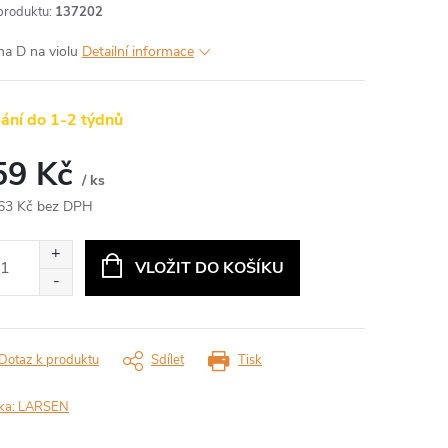
produktu:
137202
na D na violu
Detailní informace
ání do 1-2 týdnů
59 Kč
/ ks
63 Kč bez DPH
ná
:
VLOŽIT DO KOŠÍKU
Dotaz k produktu
Sdílet
Tisk
ka:
LARSEN