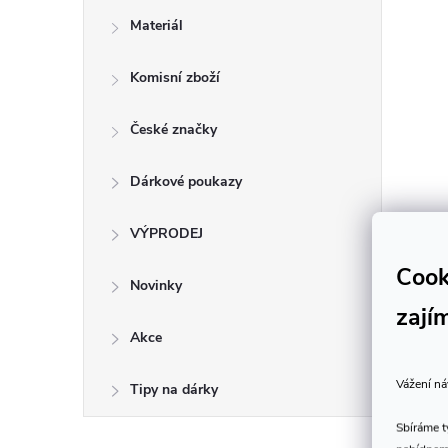
Materiál
Komisní zboží
České značky
Dárkové poukazy
VÝPRODEJ
Cook
Novinky
zají
Akce
Vážení ná
Tipy na dárky
Sbíráme 