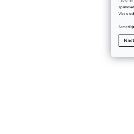
nabídneme
spamovat
Více o oc
Samozřejm
Nast