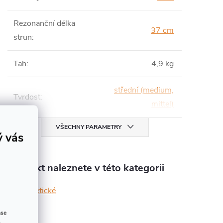
Rezonanční délka
37 cm
strun
:
Tah
:
4,9 kg
střední (medium,
Tvrdost
:
mittel)
VŠECHNY PARAMETRY
ý vás
Produkt naleznete v této kategorii
syntetické
ase