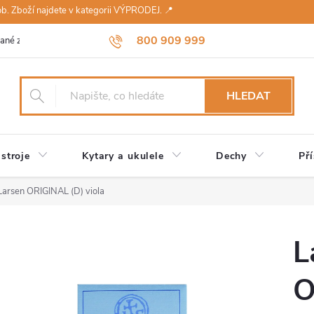
sob. Zboží najdete v kategorii VÝPRODEJ. 📍
800 909 999
ané značky
Návody a údržba
Reklamace
Obchodní podmínky 
HLEDAT
stroje
Kytary a ukulele
Dechy
Pří
Larsen ORIGINAL (D) viola
L
O