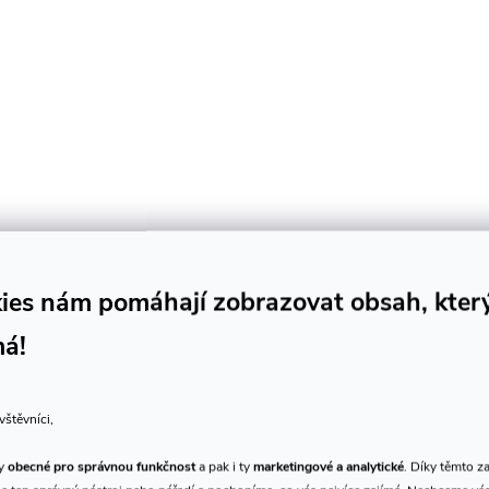
ies nám pomáhají zobrazovat obsah, kter
má!
vštěvníci,
ty
obecné pro správnou funkčnost
a pak i ty
marketingové a analytické
. Díky těmto z