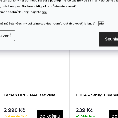
 ten správný nástroj nebo nářadí a pochopíme, co vás nejvíce zajímá. Nechceme vá
, právě naopak.
Budeme rádi, pokud zůstanete s námi!
K tomuto produktu doporuču
hraně osobních údajů najdete
zde
.
ě můžete všechny volitelné cookies i odmítnout (blokovat) kliknutím
zde
avení
Souhl
Larsen ORIGINAL set viola
JOHA - String Cleane
2 990 Kč
239 Kč
Dodání do 1-2
Skladem
DO KOŠÍKU
DO