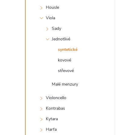
s
Housle
t
Viola
r
Sady
Jednotlivé
a
syntetické
n
kovové
střevové
n
Malé menzury
í
Violoncello
p
Kontrabas
a
Kytara
Harfa