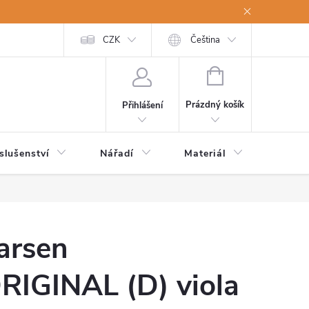
a osobní údaje
Odstoupení od kupní smlouvy
CZK
Čeština
NÁKUPNÍ
KOŠÍK
Prázdný košík
Přihlášení
slušenství
Nářadí
Materiál
Dětsk
arsen
RIGINAL (D) viola