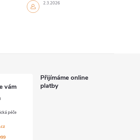
2.3.2026
Přijímáme online
platby
.cz
999