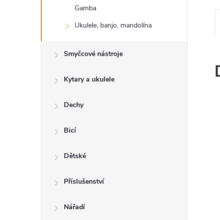
n
Gamba
e
Ukulele, banjo, mandolína
l
Smyčcové nástroje
Kytary a ukulele
Dechy
Bicí
Dětské
Příslušenství
Nářadí