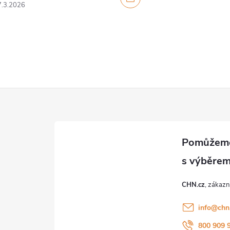
7.3.2026
CHN.cz
info
@
chn
800 909 