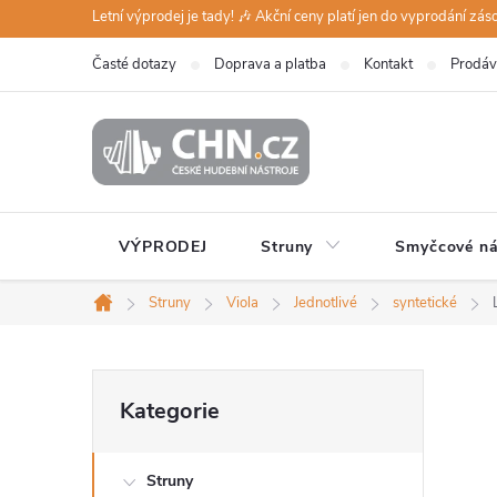
Přejít
Letní výprodej je tady! 🎶 Akční ceny platí jen do vyprodání zá
na
Časté dotazy
Doprava a platba
Kontakt
Prodáv
obsah
VÝPRODEJ
Struny
Smyčcové ná
Struny
Viola
Jednotlivé
syntetické
Domů
P
Přeskočit
Kategorie
kategorie
o
Struny