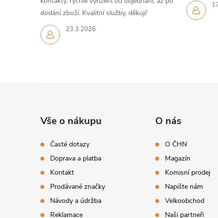
kontakty, rychlé vyřízení od objednání, až po
1
dodání zboží. Kvalitní služby, děkuji!
23.3.2026
Z
á
Vše o nákupu
O nás
p
Časté dotazy
O ČHN
Doprava a platba
Magazín
a
Kontakt
Komisní prodej
t
Prodávané značky
Napište nám
Návody a údržba
Velkoobchod
í
Reklamace
Naši partneři